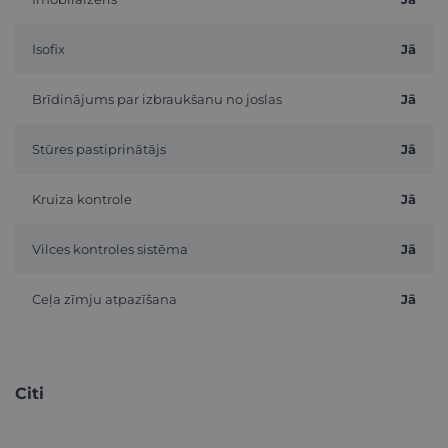
Isofix
Jā
Brīdinājums par izbraukšanu no joslas
Jā
Stūres pastiprinātājs
Jā
Kruiza kontrole
Jā
Vilces kontroles sistēma
Jā
Ceļa zīmju atpazīšana
Jā
Citi