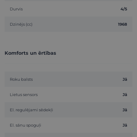
Durvis
4/5
Dzinējs (cc)
1968
Komforts un ērtības
Roku balsts
Jā
Lietus sensors
Jā
El. regulējami sēdekļi
Jā
El. sānu spoguļi
Jā