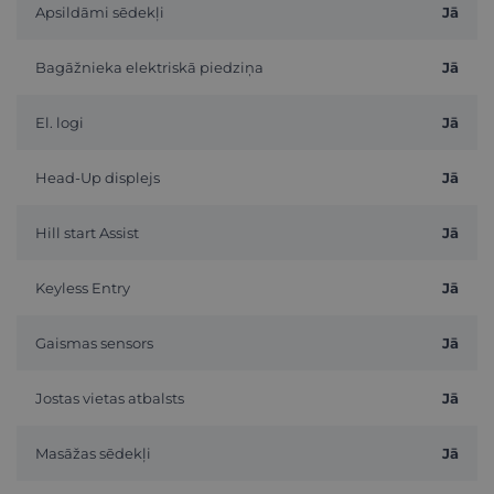
Apsildāmi sēdekļi
Jā
Bagāžnieka elektriskā piedziņa
Jā
El. logi
Jā
Head-Up displejs
Jā
Hill start Assist
Jā
Keyless Entry
Jā
Gaismas sensors
Jā
Jostas vietas atbalsts
Jā
Masāžas sēdekļi
Jā