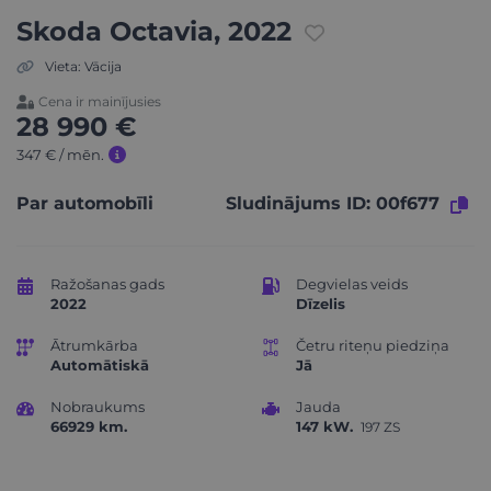
Skoda Octavia, 2022
Vieta: Vācija
Cena ir mainījusies
28 990 €
347 € / mēn.
Sludinājums ID: 00f677
Par automobīli
Ražošanas gads
Degvielas veids
2022
Dīzelis
Ātrumkārba
Četru riteņu piedziņa
Automātiskā
Jā
Nobraukums
Jauda
66929 km.
147 kW.
197 ZS