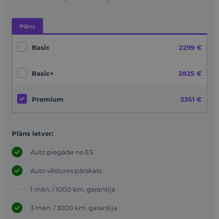
Plāns
Basic
2299 €
Basic+
2825 €
Premium
3351 €
Plāns ietver:
Auto piegāde no ES
Auto vēstures pārskats
1 mēn. / 1000 km. garantija
3 mēn. / 3000 km. garantija