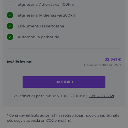
atgriešana 7 dienās vai 100km
atgriešana 14 dienās vai 200km
Dokumentu sakārtošana
Automobīļa pārbaude
32 341 €
Izvēlēties no:
Cena norādīta ar PVN
JAUTĀJIET
vai azinieties pa tālruni (no 9:00 - 18:00 d.d.):
+371 25 585 121
* Cenā nav iekļauts automašīnas reģistrācijas nodoklis (aprēķināts
pēc degvielas veida un CO2 emisijām).