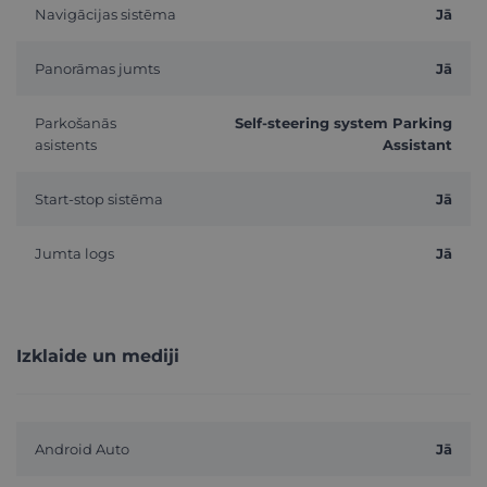
Navigācijas sistēma
Jā
Panorāmas jumts
Jā
Parkošanās
Self-steering system Parking
asistents
Assistant
Start-stop sistēma
Jā
Jumta logs
Jā
Izklaide un mediji
Android Auto
Jā