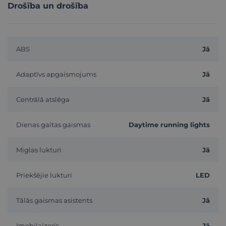
Drošība un drošība
ABS
Jā
Adaptīvs apgaismojums
Jā
Centrālā atslēga
Jā
Dienas gaitas gaismas
Daytime running lights
Miglas lukturi
Jā
Priekšējie lukturi
LED
Tālās gaismas asistents
Jā
Imobilaizeris
Jā