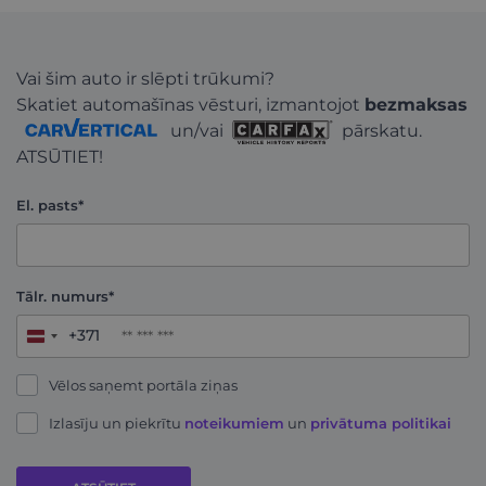
Vai šim auto ir slēpti trūkumi?
Skatiet automašīnas vēsturi, izmantojot
bezmaksas
un/vai
pārskatu.
ATSŪTIET!
El. pasts*
Tālr. numurs*
+371
Latvia
+371
Vēlos saņemt portāla ziņas
Izlasīju un piekrītu
noteikumiem
un
privātuma politikai