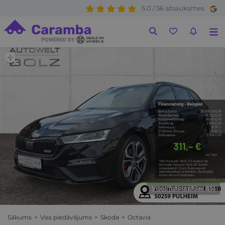
5.0 / 56 atsauksmes
Visas fotogrāfijas (15)
Sākums
Viss piedāvājums
Skoda
Octavia