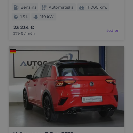
Benzīns
Automātiskā
111000 km.
1.5 l.
110 kW.
23 234 €
šodien
279 € / mēn.