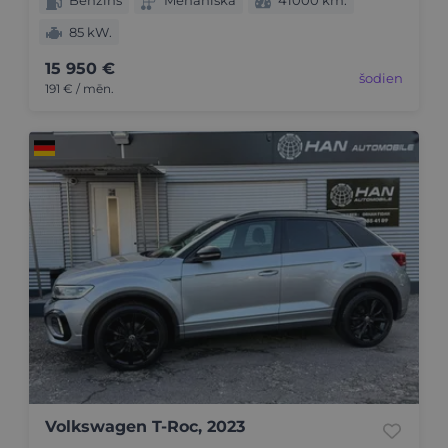
Benzīns
Mehāniskā
41000 km.
85 kW.
15 950 €
šodien
191 € / mēn.
Volkswagen T-Roc, 2023