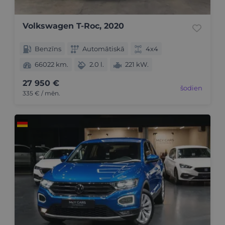
Volkswagen T-Roc, 2020
Benzīns
Automātiskā
4x4
66022 km.
2.0 l.
221 kW.
27 950 €
šodien
335 € / mēn.