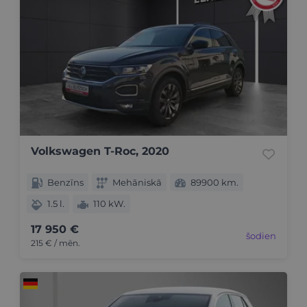
Volkswagen T-Roc, 2020
Benzīns
Mehāniskā
89900 km.
1.5 l.
110 kW.
17 950 €
šodien
215 € / mēn.