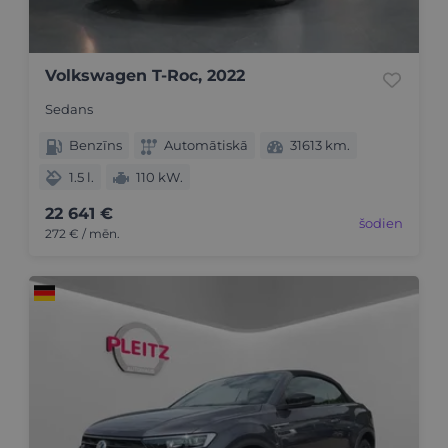
Volkswagen T-Roc, 2022
Sedans
Benzīns
Automātiskā
31613 km.
1.5 l.
110 kW.
22 641 €
šodien
272 € / mēn.