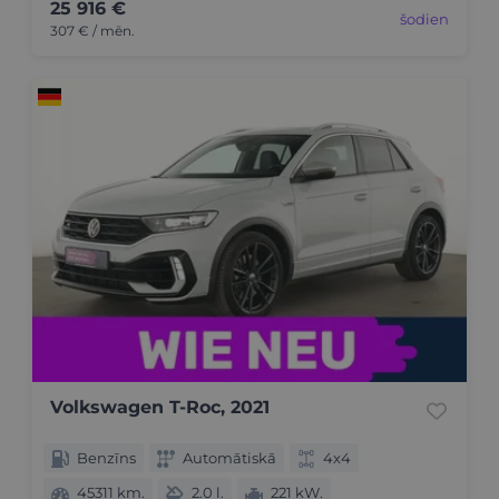
25 916 €
šodien
307 € / mēn.
Volkswagen T-Roc, 2021
Benzīns
Automātiskā
4x4
45311 km.
2.0 l.
221 kW.