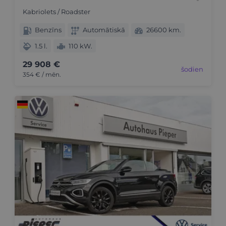
Kabriolets / Roadster
Benzīns
Automātiskā
26600 km.
1.5 l.
110 kW.
29 908 €
šodien
354 € / mēn.