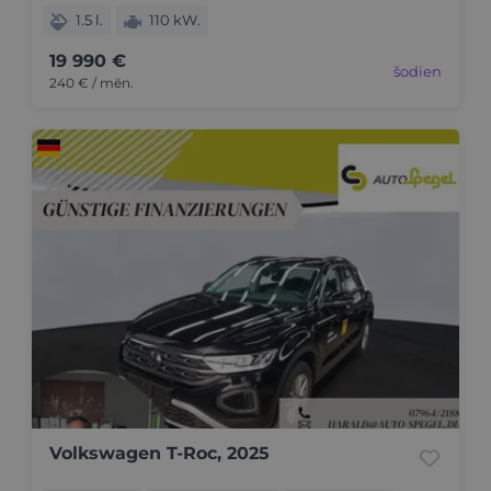
1.5 l.
110 kW.
19 990 €
šodien
240 € / mēn.
Volkswagen T-Roc, 2025