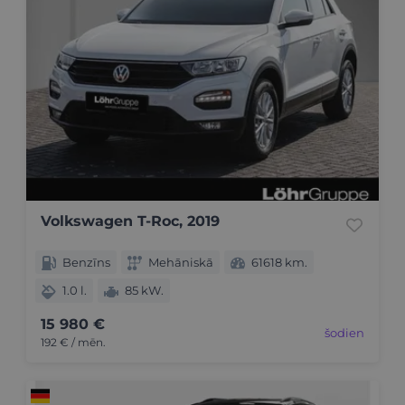
Volkswagen T-Roc, 2019
Benzīns
Mehāniskā
61618 km.
1.0 l.
85 kW.
15 980 €
šodien
192 € / mēn.