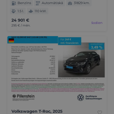
Benzīns
Automātiskā
31829 km.
1.5 l.
110 kW.
24 901 €
šodien
295 € / mēn.
Volkswagen T-Roc, 2025