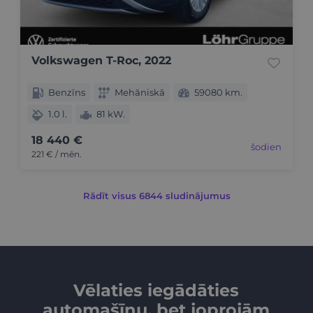
Volkswagen T-Roc, 2022
Benzīns
Mehāniskā
59080 km.
1.0 l.
81 kW.
18 440 €
šodien
221 € / mēn.
Rādīt visus 6844 sludinājumus
Vēlaties iegādāties
automašīnu, bet joprojām