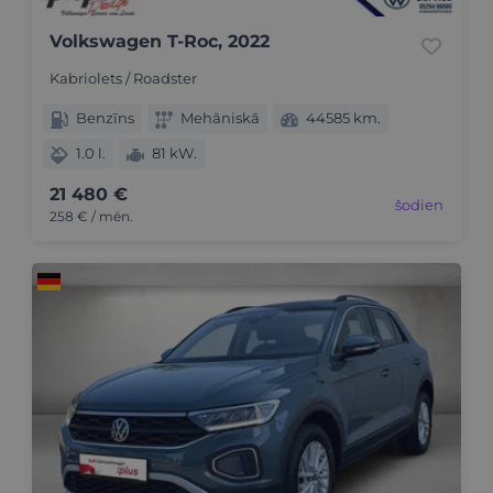
Volkswagen T-Roc, 2022
Kabriolets / Roadster
Benzīns
Mehāniskā
44585 km.
1.0 l.
81 kW.
21 480 €
šodien
258 € / mēn.