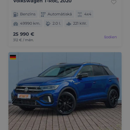
Volkswagen T-Roc, 2020
Benzīns
Automātiskā
4x4
49990 km.
2.0 l.
221 kW.
25 990 €
šodien
312 € / mēn.