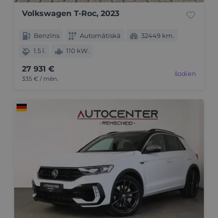
Volkswagen T-Roc, 2023
Benzīns
Automātiskā
32449 km.
1.5 l.
110 kW.
27 931 €
šodien
335 € / mēn.