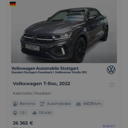
Volkswagen T-Roc, 2022
Kabriolets / Roadster
Benzīns
Automātiskā
48338 km.
1.5 l.
110 kW.
26 365 €
šodien