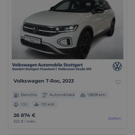
Volkswagen T-Roc, 2023
Benzīns
Automātiskā
13828 km.
1.5 l.
110 kW.
26 874 €
šodien
322 € / mēn.