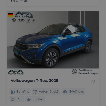
316 € / mēn.
Volkswagen T-Roc, 2025
Benzīns
Automātiskā
19140 km.
1.5 l.
110 kW.