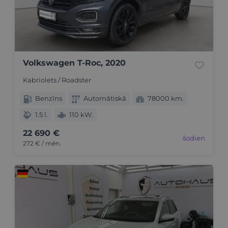
Volkswagen T-Roc, 2020
Kabriolets / Roadster
Benzīns
Automātiskā
78000 km.
1.5 l.
110 kW.
22 690 €
šodien
272 € / mēn.