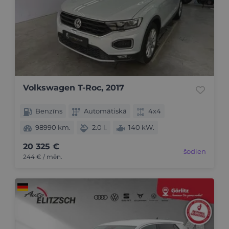
Volkswagen T-Roc, 2017
Benzīns
Automātiskā
4x4
98990 km.
2.0 l.
140 kW.
20 325 €
šodien
244 € / mēn.