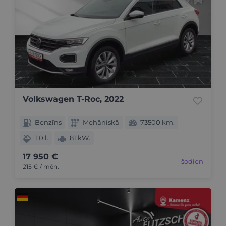
Volkswagen T-Roc, 2022
Benzīns
Mehāniskā
73500 km.
1.0 l.
81 kW.
17 950 €
šodien
215 € / mēn.