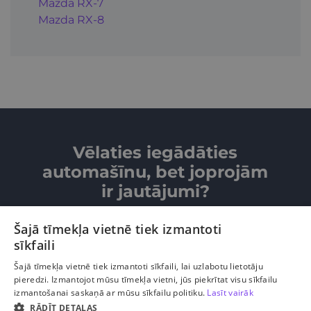
Mazda RX-7
Mazda RX-8
Vēlaties iegādāties
automašīnu, bet joprojām
ir jautājumi?
Šajā tīmekļa vietnē tiek izmantoti
SAZINIETIES AR MUMS
sīkfaili
Šajā tīmekļa vietnē tiek izmantoti sīkfaili, lai uzlabotu lietotāju
pieredzi. Izmantojot mūsu tīmekļa vietni, jūs piekrītat visu sīkfailu
izmantošanai saskaņā ar mūsu sīkfailu politiku.
Lasīt vairāk
RĀDĪT DETAĻAS