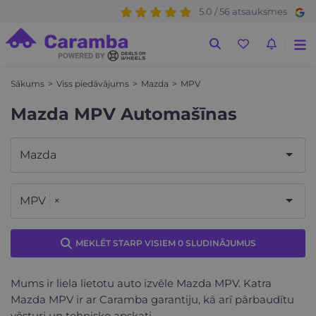
5.0 / 56 atsauksmes
Sākums
Viss piedāvājums
Mazda
MPV
Mazda MPV Automašīnas
Mazda
MPV
×
MEKLĒT STARP VISIEM 0 SLUDINĀJUMUS
Mums ir liela lietotu auto izvēle Mazda MPV. Katra
Mazda MPV ir ar Caramba garantiju, kā arī pārbaudītu
vēsturi un tehnisko apskati.