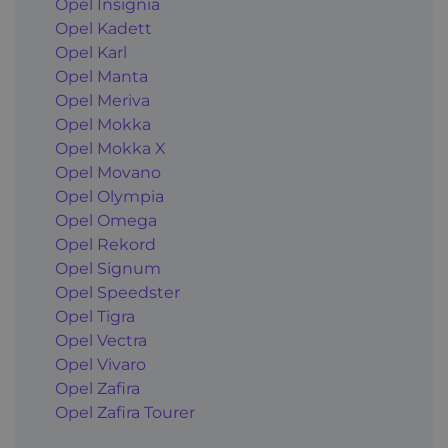
Opel Insignia
Opel Kadett
Opel Karl
Opel Manta
Opel Meriva
Opel Mokka
Opel Mokka X
Opel Movano
Opel Olympia
Opel Omega
Opel Rekord
Opel Signum
Opel Speedster
Opel Tigra
Opel Vectra
Opel Vivaro
Opel Zafira
Opel Zafira Tourer