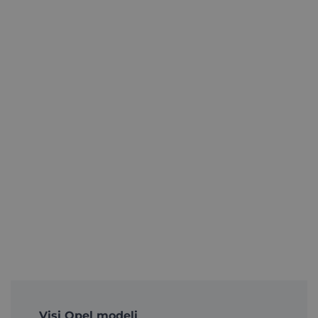
Visi Opel modeļi