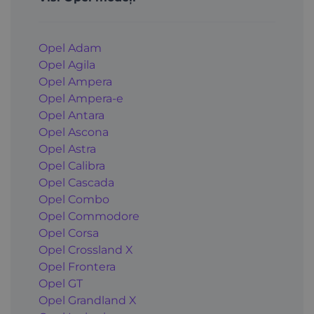
Opel Adam
Opel Agila
Opel Ampera
Opel Ampera-e
Opel Antara
Opel Ascona
Opel Astra
Opel Calibra
Opel Cascada
Opel Combo
Opel Commodore
Opel Corsa
Opel Crossland X
Opel Frontera
Opel GT
Opel Grandland X