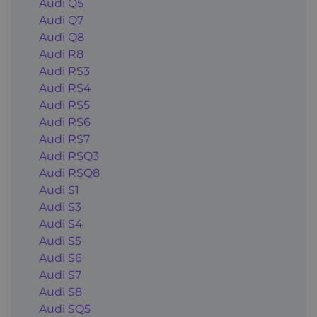
Audi Q5
Audi Q7
Audi Q8
Audi R8
Audi RS3
Audi RS4
Audi RS5
Audi RS6
Audi RS7
Audi RSQ3
Audi RSQ8
Audi S1
Audi S3
Audi S4
Audi S5
Audi S6
Audi S7
Audi S8
Audi SQ5