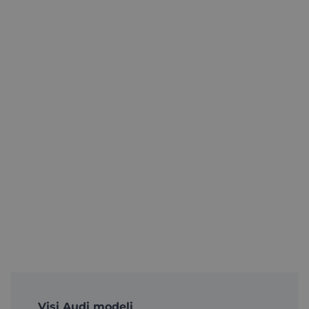
Visi Audi modeļi