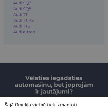
Audi SQ7
Audi SQ8
Audi TT
Audi TT RS
Audi TTS
Audi e-tron
Vēlaties iegādāties
automašīnu, bet joprojām
ir jautājumi?
Šajā tīmekļa vietnē tiek izmantoti
SAZINIETIES AR MUMS