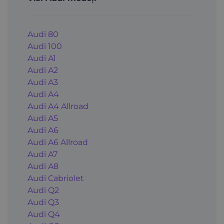
Audi 80
Audi 100
Audi A1
Audi A2
Audi A3
Audi A4
Audi A4 Allroad
Audi A5
Audi A6
Audi A6 Allroad
Audi A7
Audi A8
Audi Cabriolet
Audi Q2
Audi Q3
Audi Q4