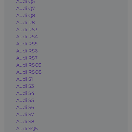
Audi Q5
Audi Q7
Audi Q8
Audi R8
Audi RS3
Audi RS4
Audi RS5
Audi RS6
Audi RS7
Audi RSQ3
Audi RSQ8
Audi S1
Audi S3
Audi S4
Audi S5
Audi S6
Audi S7
Audi S8
Audi SQ5