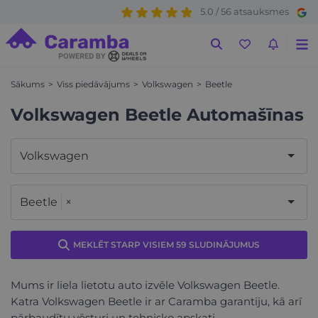
5.0 / 56 atsauksmes
Sākums
Viss piedāvājums
Volkswagen
Beetle
Volkswagen Beetle Automašīnas
Volkswagen
Beetle
×
MEKLĒT STARP VISIEM 59 SLUDINĀJUMUS
Mums ir liela lietotu auto izvēle Volkswagen Beetle.
Katra Volkswagen Beetle ir ar Caramba garantiju, kā arī
pārbaudītu vēsturi un tehnisko apskati.