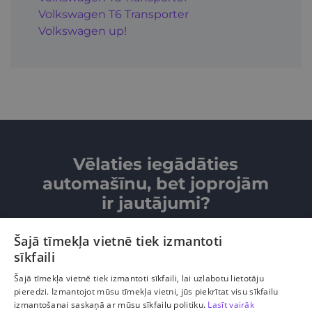
Volkswagen T6 Transporter
Volkswagen up!
Vēlaties iegādāties
automašīnu, bet joprojām
ir jautājumi?
Šajā tīmekļa vietnē tiek izmantoti
SAZINIETIES AR MUMS
sīkfaili
Šajā tīmekļa vietnē tiek izmantoti sīkfaili, lai uzlabotu lietotāju
pieredzi. Izmantojot mūsu tīmekļa vietni, jūs piekrītat visu sīkfailu
izmantošanai saskaņā ar mūsu sīkfailu politiku.
Lasīt vairāk