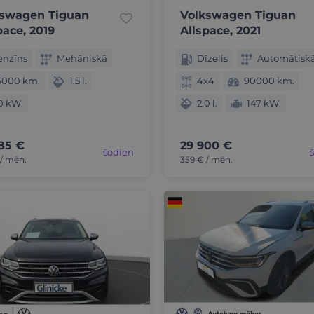
kswagen Tiguan
Volkswagen Tiguan
pace, 2019
Allspace, 2021
enzīns
Mehāniskā
Dīzelis
Automātisk
6000 km.
1.5 l.
4x4
90000 km.
0 kW.
2.0 l.
147 kW.
85 €
29 900 €
šodien
/ mēn.
359 € / mēn.