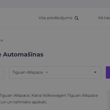
Viss piedāvājums
Kā ta
ce
e Automašīnas
Tiguan Allspace
×
 Tiguan Allspace. Katra Volkswagen Tiguan Allspace
turi un tehnisko apskati.