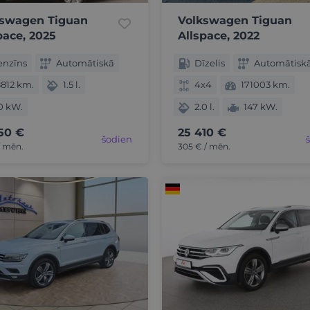
kswagen Tiguan
Volkswagen Tiguan
pace, 2025
Allspace, 2022
enzīns
Automātiskā
Dīzelis
Automātisk
812 km.
1.5 l.
4x4
171003 km.
0 kW.
2.0 l.
147 kW.
50 €
25 410 €
šodien
/ mēn.
305 € / mēn.