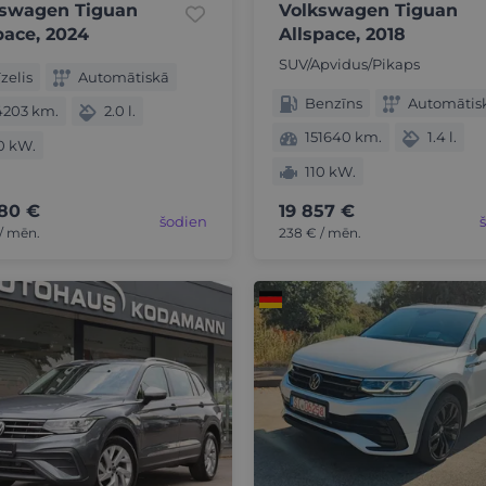
kswagen Tiguan
Volkswagen Tiguan
pace, 2024
Allspace, 2018
SUV/Apvidus/Pikaps
zelis
Automātiskā
Benzīns
Automātis
4203 km.
2.0 l.
151640 km.
1.4 l.
0 kW.
110 kW.
80 €
19 857 €
šodien
/ mēn.
238 € / mēn.