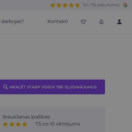
5.0 / 56 atsauksmes
s darbojas?
Kontakti
MEKLĒT STARP VISIEM 780 SLUDINĀJUMUS
Braukšanas īpašības
7.5 no 10 vērtējums