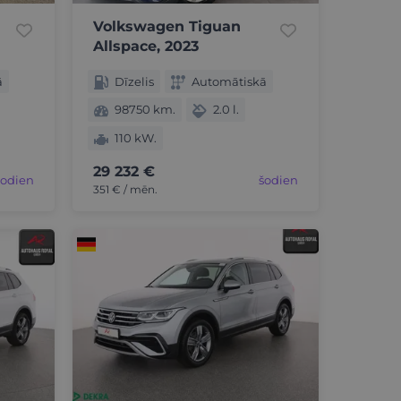
Volkswagen Tiguan
Allspace, 2023
ā
Dīzelis
Automātiskā
98750 km.
2.0 l.
110 kW.
29 232 €
šodien
šodien
351 € / mēn.