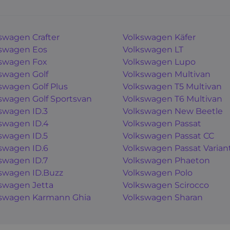
swagen Crafter
Volkswagen Käfer
swagen Eos
Volkswagen LT
swagen Fox
Volkswagen Lupo
swagen Golf
Volkswagen Multivan
swagen Golf Plus
Volkswagen T5 Multivan
swagen Golf Sportsvan
Volkswagen T6 Multivan
swagen ID.3
Volkswagen New Beetle
swagen ID.4
Volkswagen Passat
swagen ID.5
Volkswagen Passat CC
swagen ID.6
Volkswagen Passat Varian
swagen ID.7
Volkswagen Phaeton
swagen ID.Buzz
Volkswagen Polo
swagen Jetta
Volkswagen Scirocco
swagen Karmann Ghia
Volkswagen Sharan