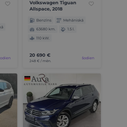
Volkswagen Tiguan
Allspace, 2018
Benzīns
Mehāniskā
kā
63680 km.
1.5 l.
110 kW.
20 690 €
šodien
šodien
248 € / mēn.