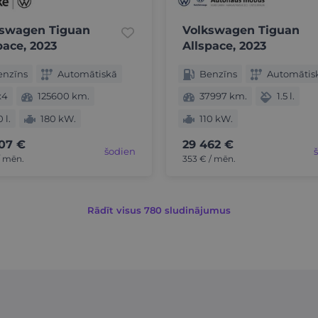
kswagen Tiguan
Volkswagen Tiguan
pace, 2023
Allspace, 2023
enzīns
Automātiskā
Benzīns
Automātis
x4
125600 km.
37997 km.
1.5 l.
0 l.
180 kW.
110 kW.
07 €
29 462 €
šodien
/ mēn.
353 € / mēn.
Rādīt visus 780 sludinājumus