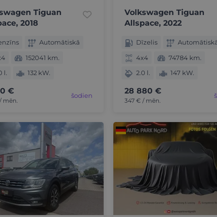
kswagen Tiguan
Volkswagen Tiguan
pace, 2018
Allspace, 2022
enzīns
Automātiskā
Dīzelis
Automātisk
x4
152041 km.
4x4
74784 km.
0 l.
132 kW.
2.0 l.
147 kW.
10 €
28 880 €
šodien
/ mēn.
347 € / mēn.