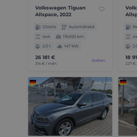
Volkswagen Tiguan
Vol
Allspace, 2022
Alls
Dīzelis
Automātiskā
B
4x4
116450 km.
4
2.0 l.
147 kW.
2.
26 181 €
18 9
šodien
314 € / mēn.
227 € 