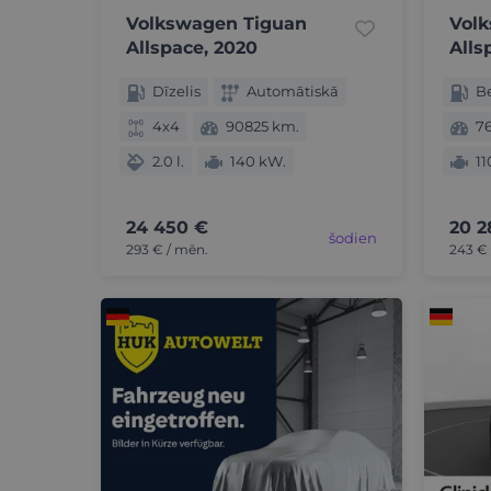
Volkswagen Tiguan
Vol
Allspace, 2020
Alls
Dīzelis
Automātiskā
B
4x4
90825 km.
7
2.0 l.
140 kW.
11
24 450 €
20 2
šodien
293 € / mēn.
243 € 