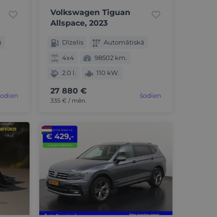
Volkswagen Tiguan
Allspace, 2023
ā
Dīzelis
Automātiskā
4x4
98502 km.
2.0 l.
110 kW.
27 880 €
šodien
šodien
335 € / mēn.