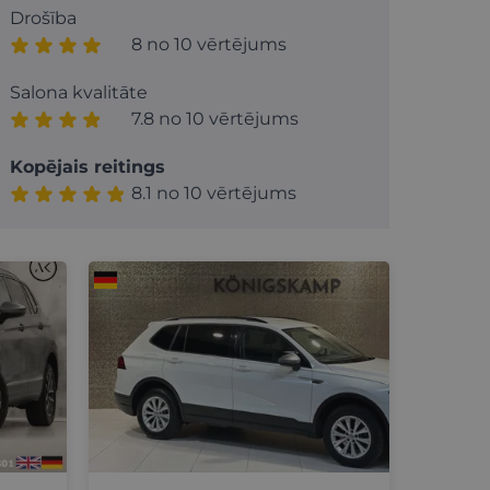
Drošība
8 no 10 vērtējums
Salona kvalitāte
7.8 no 10 vērtējums
Kopējais reitings
8.1 no 10 vērtējums