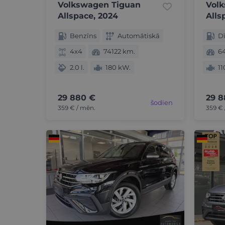
Volkswagen Tiguan
Vol
Allspace, 2024
Alls
Benzīns
Automātiskā
Dī
4x4
74122 km.
6
2.0 l.
180 kW.
11
29 880 €
29 8
šodien
359 € / mēn.
359 € 