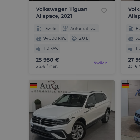
Volkswagen Tiguan
Vol
Allspace, 2021
Alls
Dīzelis
Automātiskā
B
94000 km.
2.0 l.
38
110 kW.
11
25 980 €
27 9
šodien
312 € / mēn.
331 € 