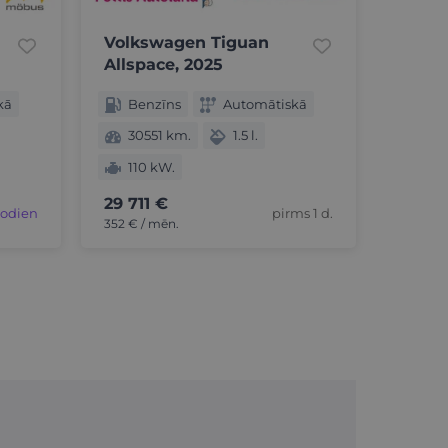
Volkswagen Tiguan
Allspace, 2025
kā
Benzīns
Automātiskā
30551 km.
1.5 l.
110 kW.
29 711 €
šodien
pirms 1 d.
352 € / mēn.