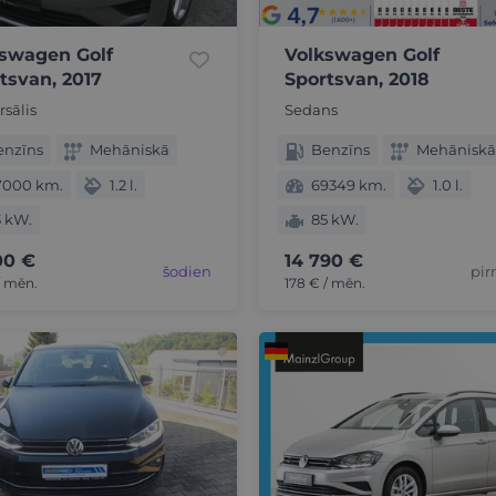
swagen Golf
Volkswagen Golf
tsvan, 2017
Sportsvan, 2018
rsālis
Sedans
enzīns
Mehāniskā
Benzīns
Mehāniskā
7000 km.
1.2 l.
69349 km.
1.0 l.
3 kW.
85 kW.
00 €
14 790 €
šodien
pir
/ mēn.
178 € / mēn.