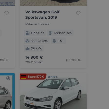
Volkswagen Golf
Sportsvan, 2019
Mikroautobuss
Benzīns
Mehāniskā
44245 km.
1.5 l.
96 kW.
14 900 €
ms 1 d.
pirms 1 d.
179 € / mēn.