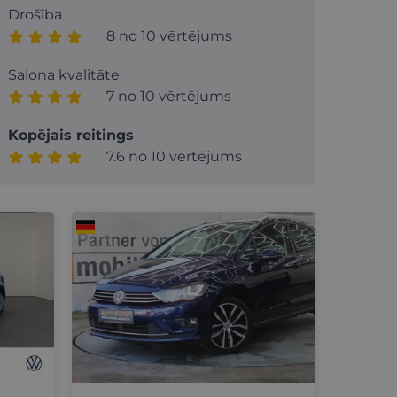
Drošība
8 no 10 vērtējums
Salona kvalitāte
7 no 10 vērtējums
Kopējais reitings
7.6 no 10 vērtējums