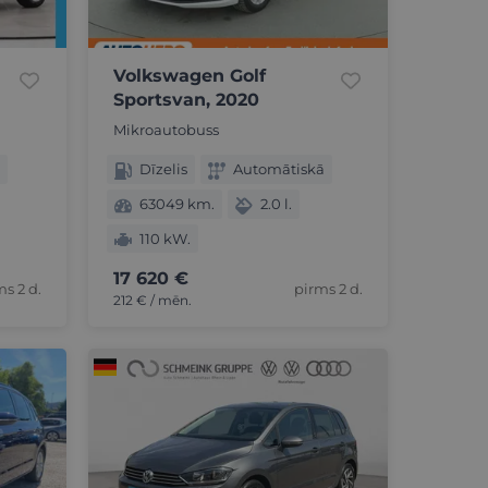
Volkswagen Golf
Sportsvan, 2020
Mikroautobuss
Dīzelis
Automātiskā
63049 km.
2.0 l.
110 kW.
17 620 €
ms 2 d.
pirms 2 d.
212 € / mēn.