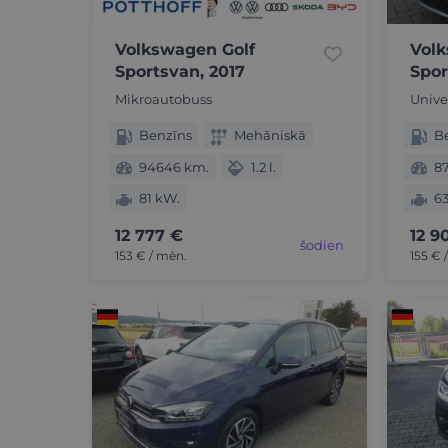
Volkswagen Golf
Volk
Sportsvan, 2017
Spor
Mikroautobuss
Unive
Benzīns
Mehāniskā
B
94646 km.
1.2 l.
8
81 kW.
6
12 777 €
12 9
šodien
153 € / mēn.
155 € 