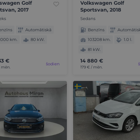
swagen Golf
Volkswagen Golf
tsvan, 2017
Sportsvan, 2018
eks
Sedans
enzīns
Automātiskā
Benzīns
Automātis
2000 km.
80 kW.
103208 km.
1.0 l.
81 kW.
33 €
14 880 €
šodien
/ mēn.
179 € / mēn.