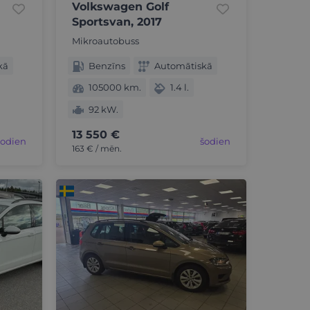
Volkswagen Golf
Sportsvan, 2017
Mikroautobuss
kā
Benzīns
Automātiskā
105000 km.
1.4 l.
92 kW.
13 550 €
šodien
šodien
163 € / mēn.