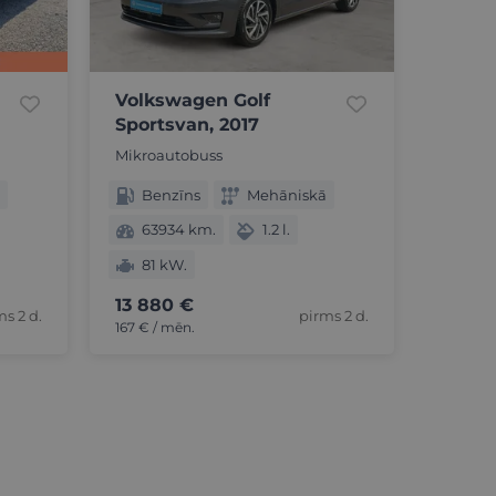
Volkswagen Golf
Sportsvan, 2017
Mikroautobuss
Benzīns
Mehāniskā
63934 km.
1.2 l.
81 kW.
13 880 €
ms 2 d.
pirms 2 d.
167 € / mēn.