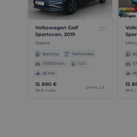
Volkswagen Golf
Volk
Sportsvan, 2019
Spor
Sedans
Mikro
Benzīns
Mehāniskā
B
109300 km.
1.0 l.
5
85 kW.
8
15 890 €
15 8
pirms 2 d.
191 € / mēn.
191 € 