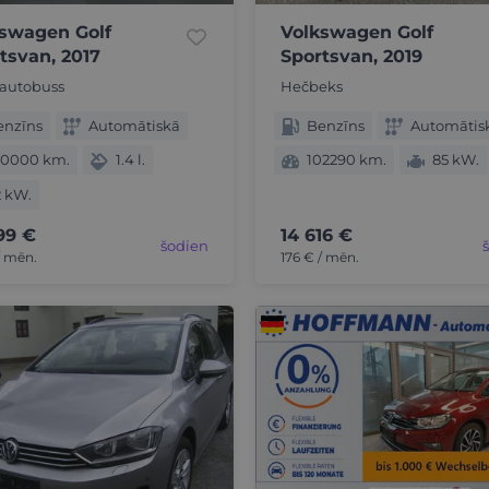
swagen Golf
Volkswagen Golf
tsvan, 2017
Sportsvan, 2019
autobuss
Hečbeks
enzīns
Automātiskā
Benzīns
Automātis
00000 km.
1.4 l.
102290 km.
85 kW.
2 kW.
99 €
14 616 €
šodien
/ mēn.
176 € / mēn.