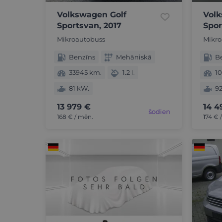
Volkswagen Golf
Volk
Sportsvan, 2017
Spor
Mikroautobuss
Mikro
Benzīns
Mehāniskā
B
33945 km.
1.2 l.
1
81 kW.
9
13 979 €
14 4
šodien
168 € / mēn.
174 € 