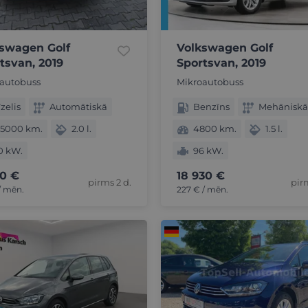
swagen Golf
Volkswagen Golf
tsvan, 2019
Sportsvan, 2019
autobuss
Mikroautobuss
zelis
Automātiskā
Benzīns
Mehāniskā
05000 km.
2.0 l.
4800 km.
1.5 l.
0 kW.
96 kW.
90 €
18 930 €
pirms 2 d.
pir
/ mēn.
227 € / mēn.