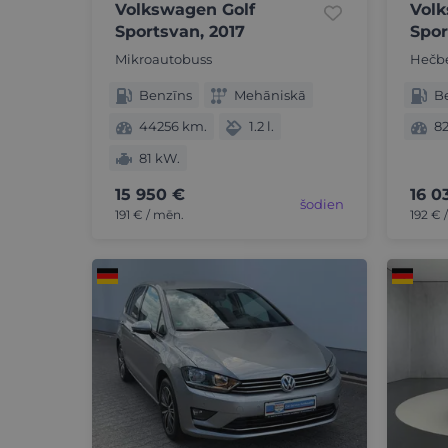
Volkswagen Golf
Volk
Sportsvan, 2017
Spor
Mikroautobuss
Hečb
Benzīns
Mehāniskā
B
44256 km.
1.2 l.
8
81 kW.
15 950 €
16 0
šodien
191 € / mēn.
192 € 