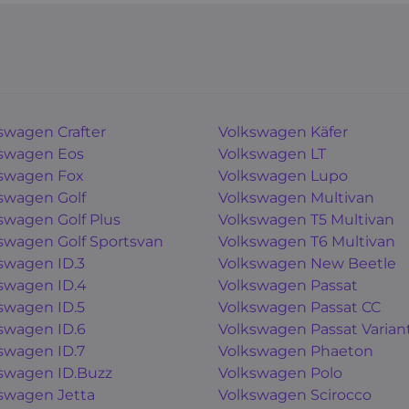
swagen Crafter
Volkswagen Käfer
swagen Eos
Volkswagen LT
swagen Fox
Volkswagen Lupo
swagen Golf
Volkswagen Multivan
swagen Golf Plus
Volkswagen T5 Multivan
swagen Golf Sportsvan
Volkswagen T6 Multivan
swagen ID.3
Volkswagen New Beetle
swagen ID.4
Volkswagen Passat
swagen ID.5
Volkswagen Passat CC
swagen ID.6
Volkswagen Passat Varian
swagen ID.7
Volkswagen Phaeton
swagen ID.Buzz
Volkswagen Polo
swagen Jetta
Volkswagen Scirocco