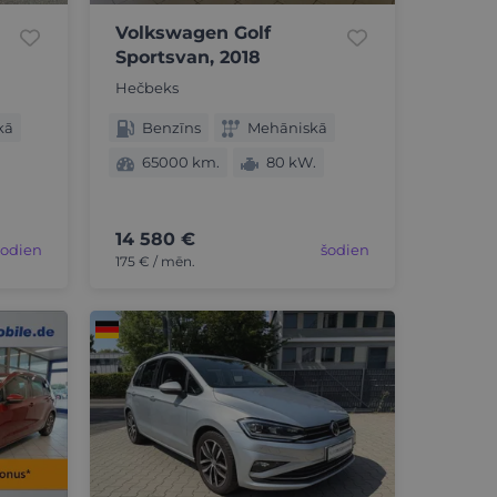
Volkswagen Golf
Sportsvan, 2018
Hečbeks
kā
Benzīns
Mehāniskā
65000 km.
80 kW.
14 580 €
šodien
šodien
175 € / mēn.