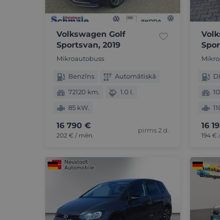
Volkswagen Golf
Volk
Sportsvan, 2019
Spor
Mikroautobuss
Mikro
Benzīns
Automātiskā
Dī
72120 km.
1.0 l.
1
85 kW.
11
16 790 €
16 1
pirms 2 d.
202 € / mēn.
194 € 