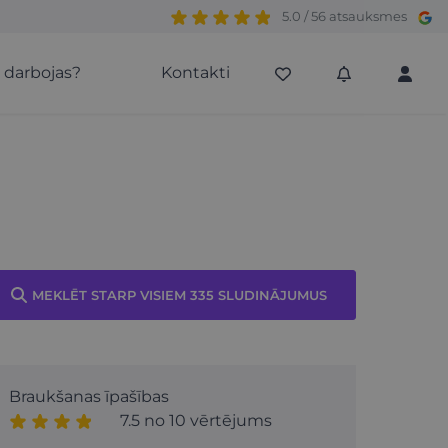
5.0 / 56 atsauksmes
s darbojas?
Kontakti
MEKLĒT STARP VISIEM 335 SLUDINĀJUMUS
Braukšanas īpašības
7.5 no 10 vērtējums