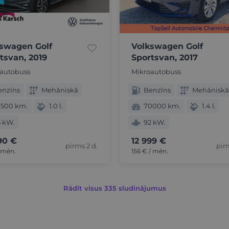
swagen Golf
Volkswagen Golf
tsvan, 2019
Sportsvan, 2017
autobuss
Mikroautobuss
enzīns
Mehāniskā
Benzīns
Mehāniskā
7500 km.
1.0 l.
70000 km.
1.4 l.
5 kW.
92 kW.
90 €
12 999 €
pirms 2 d.
pir
/ mēn.
156 € / mēn.
Rādīt visus 335 sludinājumus