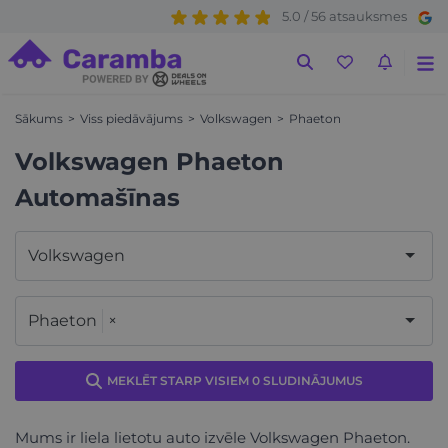
5.0 / 56 atsauksmes
Sākums
Viss piedāvājums
Volkswagen
Phaeton
Volkswagen Phaeton
Automašīnas
Volkswagen
Phaeton
×
MEKLĒT STARP VISIEM 0 SLUDINĀJUMUS
Mums ir liela lietotu auto izvēle Volkswagen Phaeton.