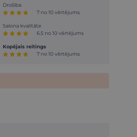
Drošība
7 no 10 vērtējums
Salona kvalitāte
6.5 no 10 vērtējums
Kopējais reitings
7 no 10 vērtējums