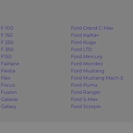
 F 100
Ford Grand C-Max
 F 150
Ford Ka/Ka+
 F 250
Ford Kuga
 F 350
Ford LTD
 F150
Ford Mercury
 Fairlane
Ford Mondeo
 Fiesta
Ford Mustang
 Flex
Ford Mustang Mach-E
 Focus
Ford Puma
 Fusion
Ford Ranger
 Galaxie
Ford S-Max
 Galaxy
Ford Scorpio