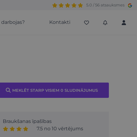
5.0 / 56 atsauksmes
s darbojas?
Kontakti
MEKLĒT STARP VISIEM 0 SLUDINĀJUMUS
Braukšanas īpašības
7.5 no 10 vērtējums