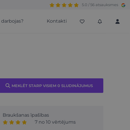
5.0 / 56 atsauksmes
s darbojas?
Kontakti
MEKLĒT STARP VISIEM 0 SLUDINĀJUMUS
Braukšanas īpašības
7 no 10 vērtējums