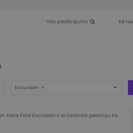
Viss piedāvājums
Kā ta
s
Excursion
×
on. Katra Ford Excursion ir ar Caramba garantiju, kā