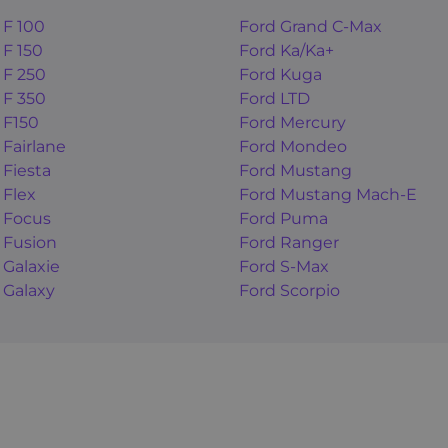
 F 100
Ford Grand C-Max
 F 150
Ford Ka/Ka+
 F 250
Ford Kuga
 F 350
Ford LTD
 F150
Ford Mercury
 Fairlane
Ford Mondeo
 Fiesta
Ford Mustang
 Flex
Ford Mustang Mach-E
 Focus
Ford Puma
 Fusion
Ford Ranger
 Galaxie
Ford S-Max
 Galaxy
Ford Scorpio