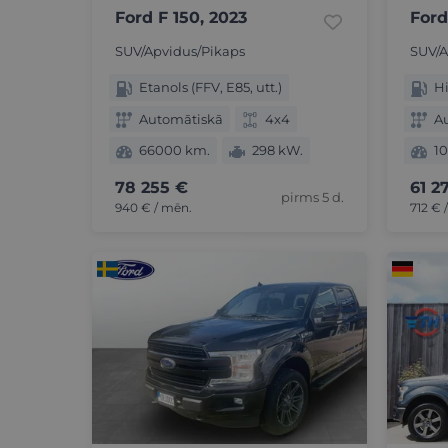
Ford F 150, 2023
Ford
SUV/Apvidus/Pikaps
SUV/A
Etanols (FFV, E85, utt.)
Hi
Automātiskā
4x4
A
66000 km.
298 kW.
1
78 255 €
61 2
pirms 5 d.
940 € / mēn.
712 € 