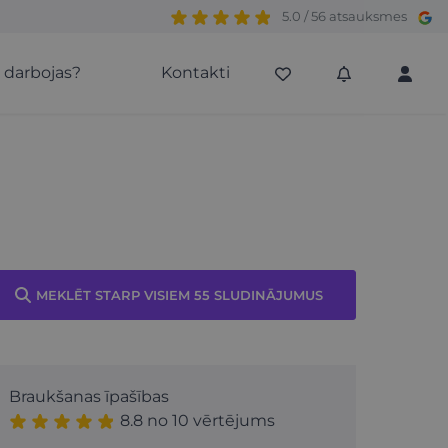
5.0 / 56 atsauksmes
s darbojas?
Kontakti
MEKLĒT STARP VISIEM 55 SLUDINĀJUMUS
Braukšanas īpašības
8.8 no 10 vērtējums