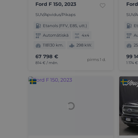
Ford F 150, 2023
Ford
SUV/Apvidus/Pikaps
SUV/A
Etanols (FFV, E85, utt.)
Et
Automātiskā
4x4
A
118130 km.
298 kW.
2
67 798 €
99 1
pirms 1 d.
814 € / mēn.
1 174 