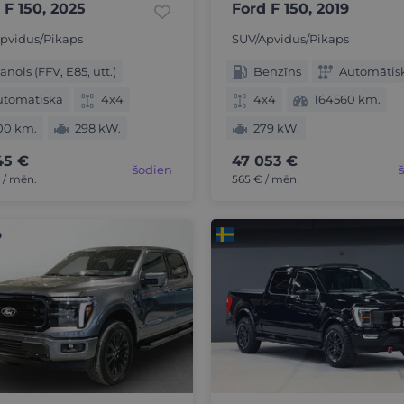
 F 150, 2025
Ford F 150, 2019
pvidus/Pikaps
SUV/Apvidus/Pikaps
anols (FFV, E85, utt.)
Benzīns
Automātis
utomātiskā
4x4
4x4
164560 km.
00 km.
298 kW.
279 kW.
45 €
47 053 €
šodien
€ / mēn.
565 € / mēn.