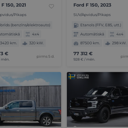
 F 150, 2021
Ford F 150, 2023
pvidus/Pikaps
SUV/Apvidus/Pikaps
brīds (benzīns/elektroauto)
Etanols (FFV, E85, utt.)
utomātiskā
4x4
Automātiskā
4x4
03420 km.
320 kW.
87500 km.
298 kW.
73 €
77 312 €
pirms 5 d.
pirm
/ mēn.
928 € / mēn.