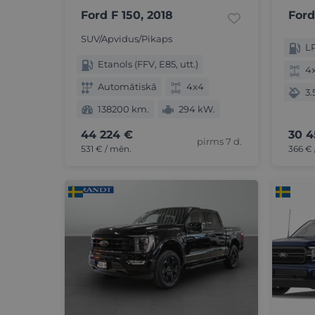
Ford F 150, 2018
Ford
SUV/Apvidus/Pikaps
L
Etanols (FFV, E85, utt.)
4
Automātiskā
4x4
3.5
138200 km.
294 kW.
44 224 €
30 4
pirms 7 d.
531 € / mēn.
366 € 