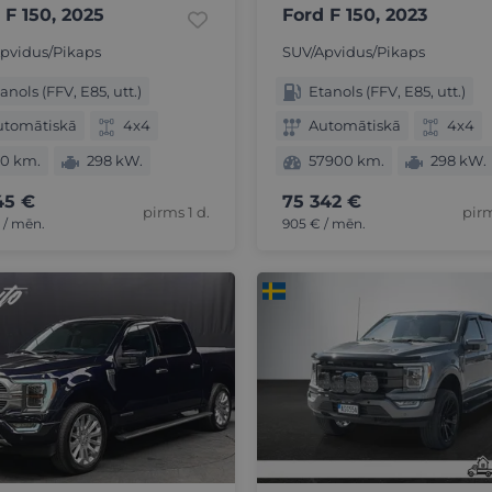
 F 150, 2025
Ford F 150, 2023
pvidus/Pikaps
SUV/Apvidus/Pikaps
anols (FFV, E85, utt.)
Etanols (FFV, E85, utt.)
utomātiskā
4x4
Automātiskā
4x4
50 km.
298 kW.
57900 km.
298 kW.
45 €
75 342 €
pirms 1 d.
pirm
€ / mēn.
905 € / mēn.