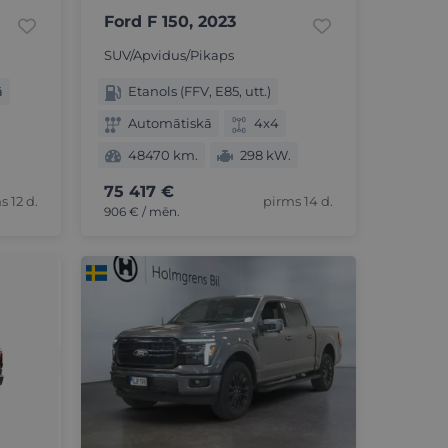
Ford F 150, 2023
SUV/Apvidus/Pikaps
ā
Etanols (FFV, E85, utt.)
Automātiskā
4x4
48470 km.
298 kW.
75 417 €
s 12 d.
pirms 14 d.
906 € / mēn.