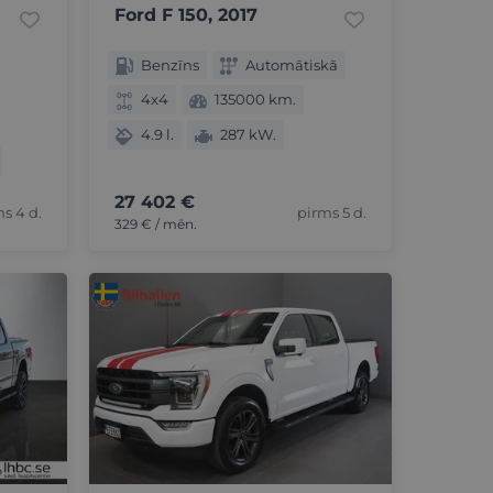
Ford F 150, 2017
Benzīns
Automātiskā
4x4
135000 km.
4.9 l.
287 kW.
27 402 €
s 4 d.
pirms 5 d.
329 € / mēn.