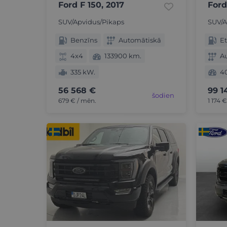
Ford F 150, 2017
Ford
SUV/Apvidus/Pikaps
SUV/A
Benzīns
Automātiskā
Et
4x4
133900 km.
A
335 kW.
4
56 568 €
99 1
šodien
679 € / mēn.
1 174 