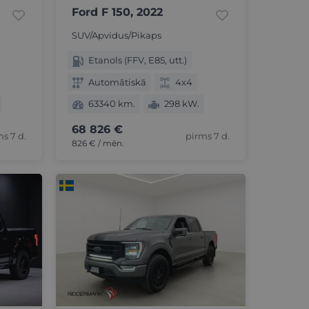
Ford F 150, 2022
SUV/Apvidus/Pikaps
Etanols (FFV, E85, utt.)
Automātiskā
4x4
63340 km.
298 kW.
68 826 €
s 7 d.
pirms 7 d.
826 € / mēn.