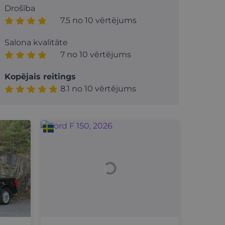
Drošība
7.5 no 10 vērtējums
Salona kvalitāte
7 no 10 vērtējums
Kopējais reitings
8.1 no 10 vērtējums