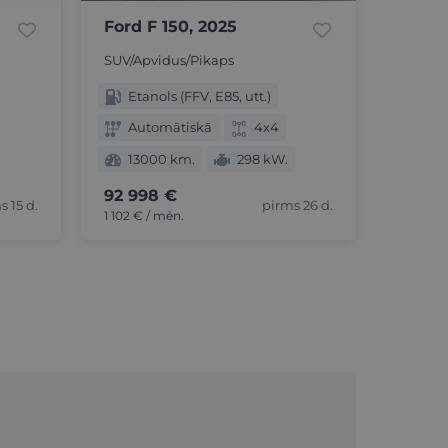
Ford F 150, 2025
SUV/Apvidus/Pikaps
Etanols (FFV, E85, utt.)
Automātiskā
4x4
13000 km.
298 kW.
92 998 €
s 15 d.
pirms 26 d.
1 102 € / mēn.