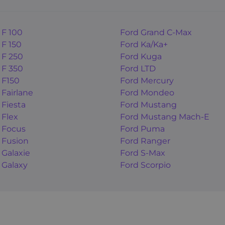
 F 100
Ford Grand C-Max
 F 150
Ford Ka/Ka+
 F 250
Ford Kuga
 F 350
Ford LTD
 F150
Ford Mercury
 Fairlane
Ford Mondeo
 Fiesta
Ford Mustang
 Flex
Ford Mustang Mach-E
 Focus
Ford Puma
 Fusion
Ford Ranger
 Galaxie
Ford S-Max
 Galaxy
Ford Scorpio