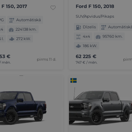
 F 150, 2017
Ford F 150, 2018
SUV/Apvidus/Pikaps
PG
Automātiskā
Dīzelis
Automātisk
x4
224138 km.
4x4
95760 km.
 l.
272 kW.
186 kW.
53 €
62 225 €
pirms 11 d.
pirm
/ mēn.
747 € / mēn.