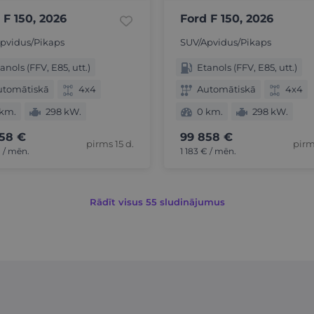
 F 150, 2026
Ford F 150, 2026
pvidus/Pikaps
SUV/Apvidus/Pikaps
anols (FFV, E85, utt.)
Etanols (FFV, E85, utt.)
utomātiskā
4x4
Automātiskā
4x4
 km.
298 kW.
0 km.
298 kW.
58 €
99 858 €
pirms 15 d.
pirm
€ / mēn.
1 183 € / mēn.
Rādīt visus 55 sludinājumus