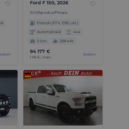
Ford F 150, 2026
SUV/Apvidus/Pikaps
kā
Etanols (FFV, E85, utt.)
Automātiskā
4x4
0 km.
298 kW.
94 177 €
šodien
šodien
1 116 € / mēn.