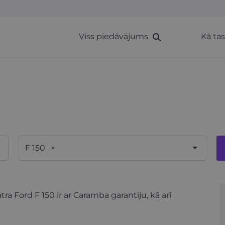
Viss piedāvājums
Kā ta
F 150
×
tra Ford F 150 ir ar Caramba garantiju, kā arī