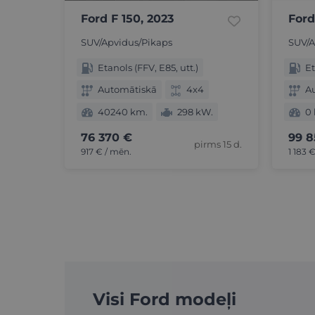
Ford F 150, 2023
Ford
SUV/Apvidus/Pikaps
SUV/A
Etanols (FFV, E85, utt.)
Et
Automātiskā
4x4
A
40240 km.
298 kW.
0
76 370 €
99 8
pirms 15 d.
917 € / mēn.
1 183 
Visi Ford modeļi