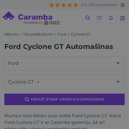
5.0 / 56 atsauksmes
Sākums
Viss piedāvājums
Ford
Cyclone GT
Ford Cyclone GT Automašīnas
Ford
Cyclone GT
×
MEKLĒT STARP VISIEM 0 SLUDINĀJUMUS
Mums ir liela lietotu auto izvēle Ford Cyclone GT. Katra
Ford Cyclone GT ir ar Caramba garantiju, kā arī
pārbaudītu vēsturi un tehnisko apskati.