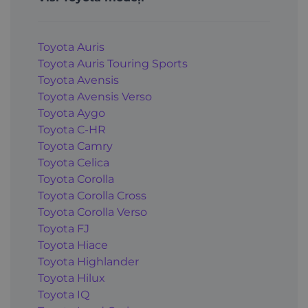
Toyota Auris
Toyota Auris Touring Sports
Toyota Avensis
Toyota Avensis Verso
Toyota Aygo
Toyota C-HR
Toyota Camry
Toyota Celica
Toyota Corolla
Toyota Corolla Cross
Toyota Corolla Verso
Toyota FJ
Toyota Hiace
Toyota Highlander
Toyota Hilux
Toyota IQ