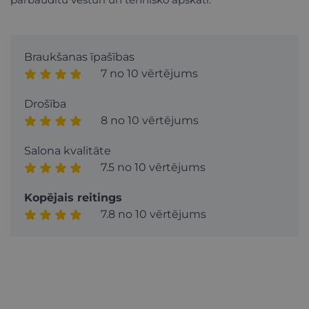
Braukšanas īpašības
7 no 10 vērtējums
Drošība
8 no 10 vērtējums
Salona kvalitāte
7.5 no 10 vērtējums
Kopējais reitings
7.8 no 10 vērtējums