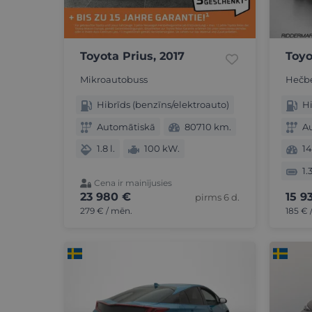
Toyota Prius, 2017
Toyo
Mikroautobuss
Hečb
Hibrīds (benzīns/elektroauto)
Hi
Automātiskā
80710 km.
A
1.8 l.
100 kW.
1
1.
Cena ir mainījusies
23 980 €
15 9
pirms 6 d.
279 € / mēn.
185 € 