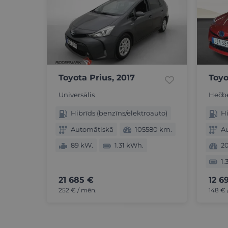
Toyota Prius, 2017
Toyo
Universālis
Hečb
Hibrīds (benzīns/elektroauto)
Hi
Automātiskā
105580 km.
A
89 kW.
1.31 kWh.
2
1.
21 685 €
12 6
252 € / mēn.
148 € 