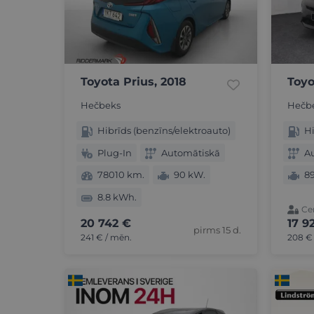
Toyota Prius, 2018
Toyo
Hečbeks
Hečb
Hibrīds (benzīns/elektroauto)
Hi
Plug-In
Automātiskā
A
78010 km.
90 kW.
8
8.8 kWh.
Cen
20 742 €
17 9
pirms 15 d.
241 € / mēn.
208 €