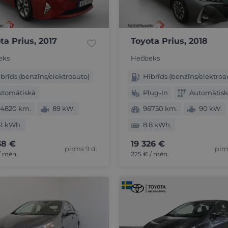
ta Prius, 2017
Toyota Prius, 2018
eks
Hečbeks
brīds (benzīns/elektroauto)
Hibrīds (benzīns/elektroa
utomātiskā
Plug-In
Automātis
44820 km.
89 kW.
96750 km.
90 kW.
31 kWh.
8.8 kWh.
38 €
19 326 €
pirms 9 d.
pirm
/ mēn.
225 € / mēn.