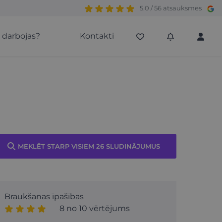
5.0 / 56 atsauksmes
s darbojas?
Kontakti
MEKLĒT STARP VISIEM 26 SLUDINĀJUMUS
Braukšanas īpašības
8 no 10 vērtējums