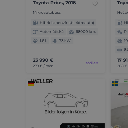
Toyota Prius, 2018
Toyo
Mikroautobuss
Hečb
Hibrīds (benzīns/elektroauto)
Hi
Automātiskā
68000 km.
Pl
1.8 l.
73 kW.
1
8.
23 990 €
17 9
šodien
279 € / mēn.
208 €