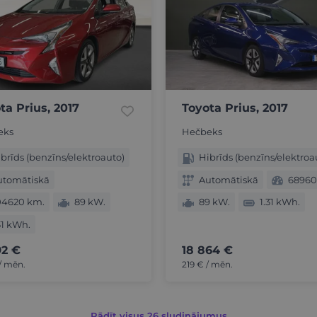
ta Prius, 2017
Toyota Prius, 2017
eks
Hečbeks
brīds (benzīns/elektroauto)
Hibrīds (benzīns/elektroa
utomātiskā
Automātiskā
68960
04620 km.
89 kW.
89 kW.
1.31 kWh.
31 kWh.
92 €
18 864 €
/ mēn.
219 € / mēn.
Rādīt visus 26 sludinājumus