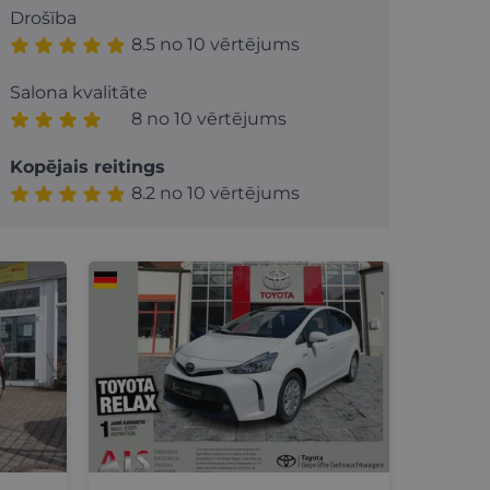
Drošība
8.5 no 10 vērtējums
Salona kvalitāte
8 no 10 vērtējums
Kopējais reitings
8.2 no 10 vērtējums