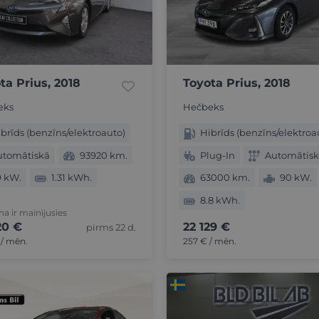
ta Prius, 2018
Toyota Prius, 2018
eks
Hečbeks
brīds (benzīns/elektroauto)
Hibrīds (benzīns/elektroa
utomātiskā
93920 km.
Plug-In
Automātis
9 kW.
1.31 kWh.
63000 km.
90 kW.
8.8 kWh.
a ir mainījusies
20 €
22 129 €
pirms 22 d.
 / mēn.
257 € / mēn.