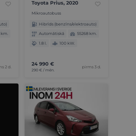
Toyota Prius, 2020
Mikroautobuss
uto)
Hibrīds (benzīns/elektroauto)
 km.
Automātiskā
55268 km.
1.8 l.
100 kW.
24 990 €
ms 2 d.
pirms 3 d.
290 € / mēn.