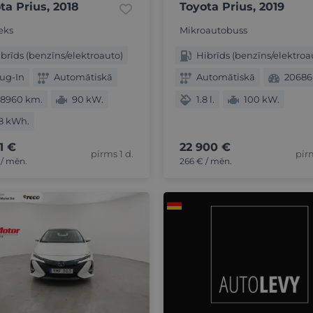
ta Prius, 2018
Toyota Prius, 2019
eks
Mikroautobuss
brīds (benzīns/elektroauto)
Hibrīds (benzīns/elektroa
ug-In
Automātiskā
Automātiskā
20686
08960 km.
90 kW.
1.8 l.
100 kW.
8 kWh.
11 €
22 900 €
pirms 1 d.
pir
 / mēn.
266 € / mēn.