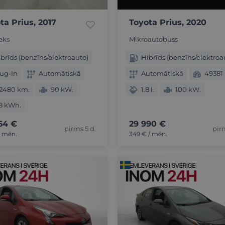
ta Prius, 2017
Toyota Prius, 2020
eks
Mikroautobuss
brīds (benzīns/elektroauto)
Hibrīds (benzīns/elektroa
ug-In
Automātiskā
Automātiskā
49381
22480 km.
90 kW.
1.8 l.
100 kW.
8 kWh.
64 €
29 990 €
pirms 5 d.
pir
/ mēn.
349 € / mēn.