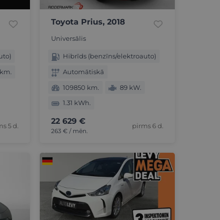
Toyota Prius, 2018
Universālis
uto)
Hibrīds (benzīns/elektroauto)
 km.
Automātiskā
109850 km.
89 kW.
1.31 kWh.
22 629 €
ms 5 d.
pirms 6 d.
263 € / mēn.