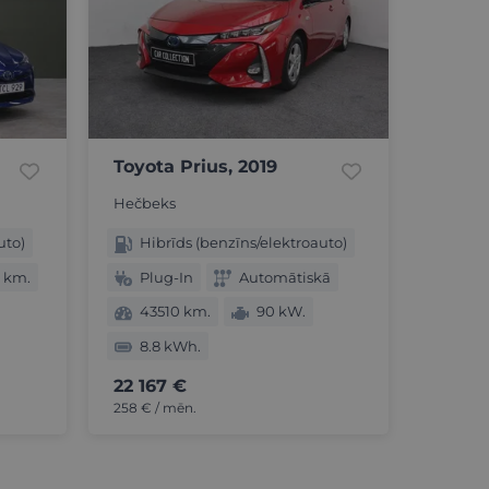
Toyota Prius, 2019
Hečbeks
uto)
Hibrīds (benzīns/elektroauto)
 km.
Plug-In
Automātiskā
43510 km.
90 kW.
8.8 kWh.
22 167 €
258 € / mēn.