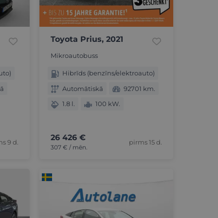
Toyota Prius, 2021
Mikroautobuss
uto)
Hibrīds (benzīns/elektroauto)
kā
Automātiskā
92701 km.
1.8 l.
100 kW.
26 426 €
s 9 d.
pirms 15 d.
307 € / mēn.