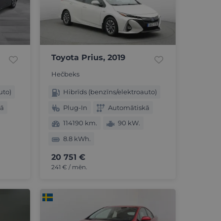
Toyota Prius, 2019
Hečbeks
uto)
Hibrīds (benzīns/elektroauto)
kā
Plug-In
Automātiskā
114190 km.
90 kW.
8.8 kWh.
20 751 €
241 € / mēn.