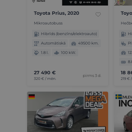
Toyota Prius, 2020
Toyo
Mikroautobuss
Hečb
Hibrīds (benzīns/elektroauto)
Hi
Automātiskā
49500 km.
Pl
1.8 l.
100 kW.
1
8.
27 490 €
18 8
pirms 3 d.
320 € / mēn.
219 € 