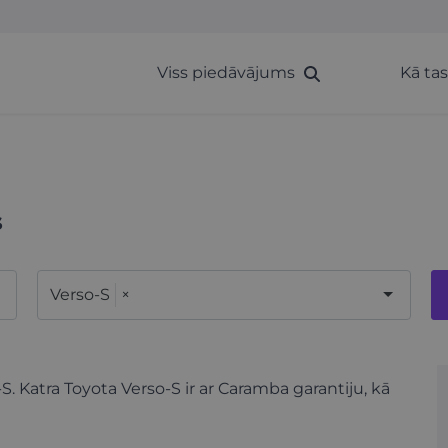
Viss piedāvājums
Kā ta
s
Verso-S
×
-S. Katra Toyota Verso-S ir ar Caramba garantiju, kā