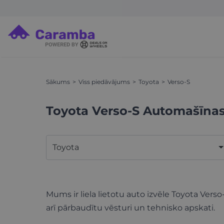
Sākums
Viss piedāvājums
Toyota
Verso-S
Toyota Verso-S Automašīna
Toyota
Mums ir liela lietotu auto izvēle Toyota Verso
arī pārbaudītu vēsturi un tehnisko apskati.