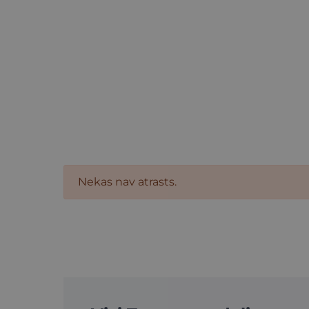
Nekas nav atrasts.