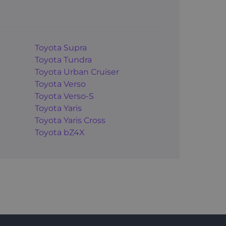
Toyota Supra
Toyota Tundra
Toyota Urban Cruiser
Toyota Verso
Toyota Verso-S
Toyota Yaris
Toyota Yaris Cross
Toyota bZ4X