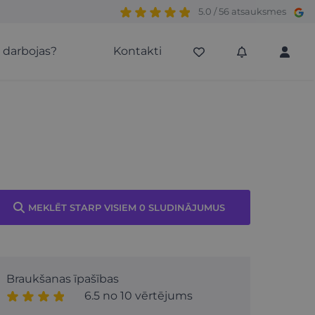
5.0 / 56 atsauksmes
s darbojas?
Kontakti
MEKLĒT STARP VISIEM 0 SLUDINĀJUMUS
Braukšanas īpašības
6.5 no 10 vērtējums