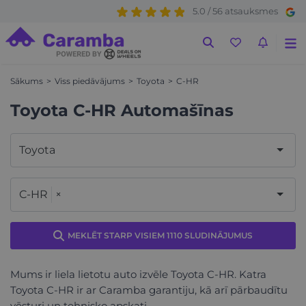
5.0 / 56 atsauksmes
Sākums
Viss piedāvājums
Toyota
C-HR
Toyota C-HR Automašīnas
Toyota
C-HR
×
MEKLĒT STARP VISIEM 1110 SLUDINĀJUMUS
Mums ir liela lietotu auto izvēle Toyota C-HR. Katra
Toyota C-HR ir ar Caramba garantiju, kā arī pārbaudītu
vēsturi un tehnisko apskati.