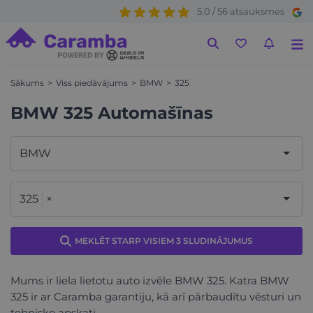
5.0 / 56 atsauksmes
Sākums
Viss piedāvājums
BMW
325
BMW 325 Automašīnas
BMW
325
×
MEKLĒT STARP VISIEM 3 SLUDINĀJUMUS
Mums ir liela lietotu auto izvēle BMW 325. Katra BMW
325 ir ar Caramba garantiju, kā arī pārbaudītu vēsturi un
tehnisko apskati.