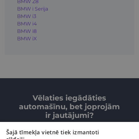
BMW Z8
BMW i Serija
BMW i3
BMW i4
BMW i8
BMW iX
Vēlaties iegādāties
automašīnu, bet joprojām
ir jautājumi?
Šajā tīmekļa vietnē tiek izmantoti
SAZINIETIES AR MUMS