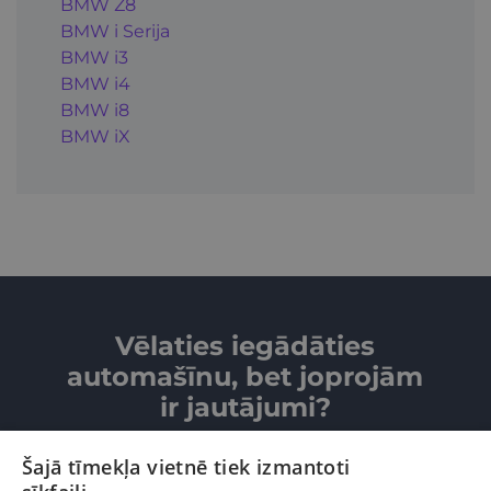
BMW Z8
BMW i Serija
BMW i3
BMW i4
BMW i8
BMW iX
Vēlaties iegādāties
automašīnu, bet joprojām
ir jautājumi?
Šajā tīmekļa vietnē tiek izmantoti
SAZINIETIES AR MUMS