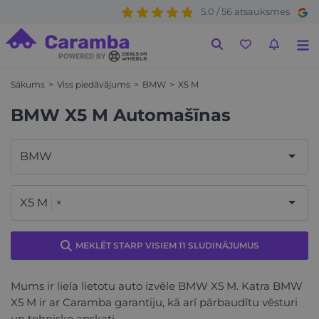
5.0 / 56 atsauksmes
Sākums
Viss piedāvājums
BMW
X5 M
BMW X5 M Automašīnas
BMW
X5 M
×
MEKLĒT STARP VISIEM 11 SLUDINĀJUMUS
Mums ir liela lietotu auto izvēle BMW X5 M. Katra BMW
X5 M ir ar Caramba garantiju, kā arī pārbaudītu vēsturi
un tehnisko apskati.