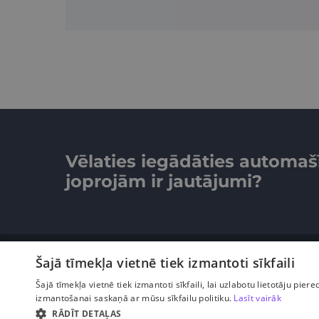
Vēlaties iegādāties automaš
joprojām ir jautājumi?
Šajā tīmekļa vietnē tiek izmantoti sīkfaili
Šajā tīmekļa vietnē tiek izmantoti sīkfaili, lai uzlabotu lietotāju piere
© Caramba. Visas tiesības aizsargātas.
izmantošanai saskaņā ar mūsu sīkfailu politiku.
Lasīt vairāk
RĀDĪT DETAĻAS