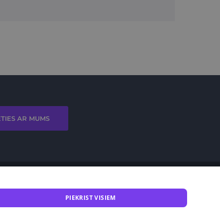
ETIES AR MUMS
PIEKRIST VISIEM
mba.lt
Noteikumi
Privātuma politika
EKII atbalsts