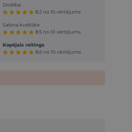
Drošība
8.2 no 10 vērtējums
Salona kvalitāte
8.5 no 10 vērtējums
Kopējais reitings
8.6 no 10 vērtējums