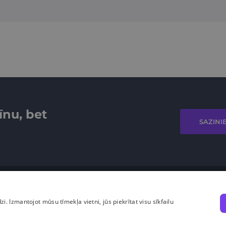
īnu, bet
SAZINI
dzi. Izmantojot mūsu tīmekļa vietni, jūs piekrītat visu sīkfailu
Cara