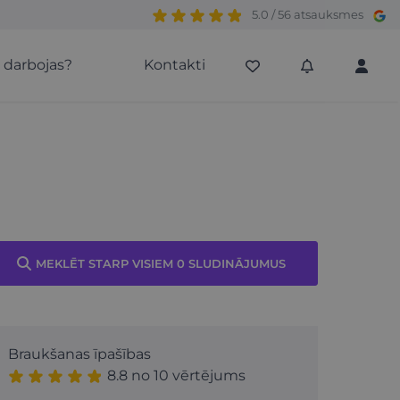
5.0 / 56 atsauksmes
s darbojas?
Kontakti
MEKLĒT STARP VISIEM 0 SLUDINĀJUMUS
Braukšanas īpašības
8.8 no 10 vērtējums