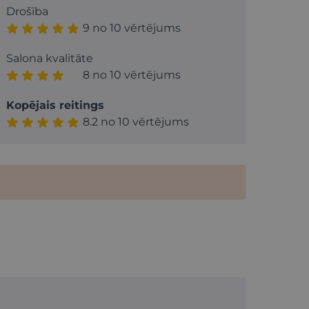
Drošība
9 no 10 vērtējums
Salona kvalitāte
8 no 10 vērtējums
Kopējais reitings
8.2 no 10 vērtējums