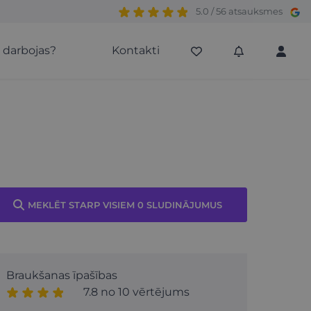
5.0 / 56 atsauksmes
s darbojas?
Kontakti
MEKLĒT STARP VISIEM 0 SLUDINĀJUMUS
Braukšanas īpašības
7.8 no 10 vērtējums