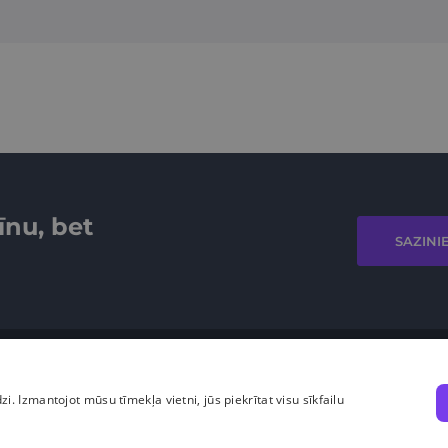
īnu, bet
SAZINI
dzi. Izmantojot mūsu tīmekļa vietni, jūs piekrītat visu sīkfailu
Cara