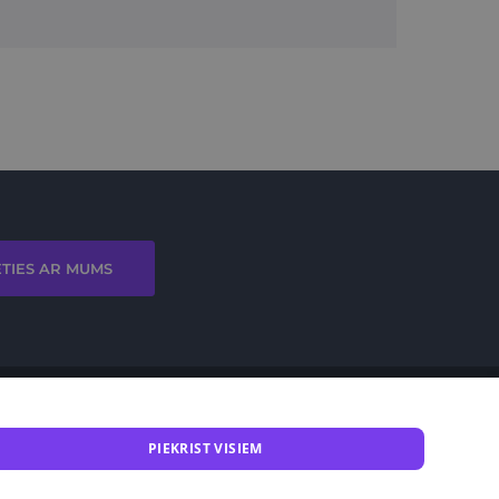
ETIES AR MUMS
PIEKRIST VISIEM
mba.lt
Noteikumi
Privātuma politika
EKII atbalsts