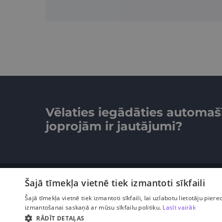
Vēlaties iegādāties automaš
joprojām ir jautājumi?
Šajā tīmekļa vietnē tiek izmantoti sīkfaili
Šajā tīmekļa vietnē tiek izmantoti sīkfaili, lai uzlabotu lietotāju piere
© Caramba. Visas tiesības aizsargātas.
izmantošanai saskaņā ar mūsu sīkfailu politiku.
Lasīt vairāk
RĀDĪT DETAĻAS