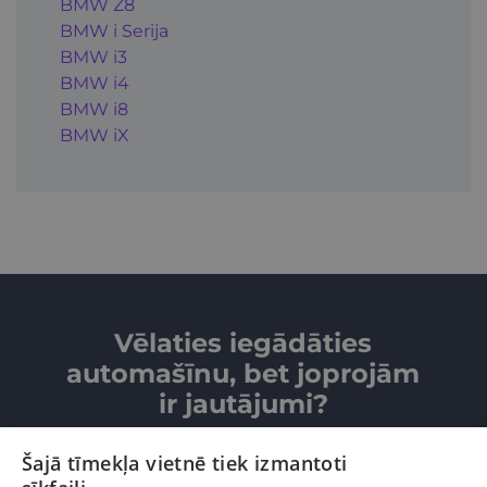
BMW Z8
BMW i Serija
BMW i3
BMW i4
BMW i8
BMW iX
Vēlaties iegādāties
automašīnu, bet joprojām
ir jautājumi?
Šajā tīmekļa vietnē tiek izmantoti
SAZINIETIES AR MUMS