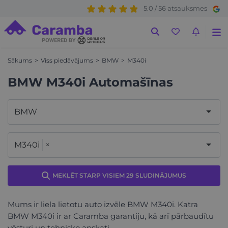
5.0 / 56 atsauksmes
Sākums
Viss piedāvājums
BMW
M340i
BMW M340i Automašīnas
BMW
M340i
×
MEKLĒT STARP VISIEM 29 SLUDINĀJUMUS
Mums ir liela lietotu auto izvēle BMW M340i. Katra
BMW M340i ir ar Caramba garantiju, kā arī pārbaudītu
vēsturi un tehnisko apskati.