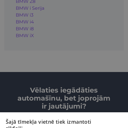
BMW Z8
BMW i Serija
BMW i3
BMW i4
BMW i8
BMW iX
Vēlaties iegādāties
automašīnu, bet joprojām
ir jautājumi?
Šajā tīmekļa vietnē tiek izmantoti
SAZINIETIES AR MUMS