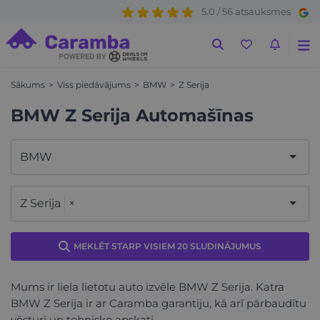
5.0 / 56 atsauksmes
Sākums
Viss piedāvājums
BMW
Z Serija
BMW Z Serija Automašīnas
BMW
Z Serija
×
MEKLĒT STARP VISIEM 20 SLUDINĀJUMUS
Mums ir liela lietotu auto izvēle BMW Z Serija. Katra
BMW Z Serija ir ar Caramba garantiju, kā arī pārbaudītu
vēsturi un tehnisko apskati.