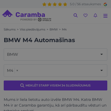
5.0 / 56 atsauksmes
Sākums
Viss piedāvājums
BMW
M4
BMW M4 Automašīnas
BMW
M4
×
MEKLĒT STARP VISIEM 34 SLUDINĀJUMUS
Mums ir liela lietotu auto izvēle BMW M4. Katra BMW
M4 ir ar Caramba garantiju, kā arī pārbaudītu vēsturi un
tehnisko apskati.