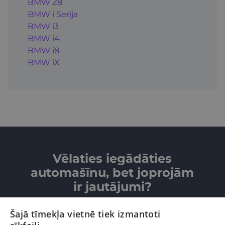
BMW Z8
BMW i Serija
BMW i3
BMW i4
BMW i8
BMW iX
Vēlaties iegādāties
automašīnu, bet joprojām
ir jautājumi?
Šajā tīmekļa vietnē tiek izmantoti
SAZINIETIES AR MUMS