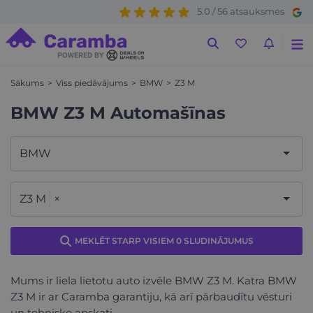
5.0 / 56 atsauksmes
Sākums
Viss piedāvājums
BMW
Z3 M
BMW Z3 M Automašīnas
BMW
Z3 M
×
MEKLĒT STARP VISIEM 0 SLUDINĀJUMUS
Mums ir liela lietotu auto izvēle BMW Z3 M. Katra BMW
Z3 M ir ar Caramba garantiju, kā arī pārbaudītu vēsturi
un tehnisko apskati.