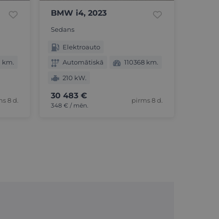
BMW i4, 2023
Sedans
Elektroauto
 km.
Automātiskā
110368 km.
210 kW.
30 483 €
s 8 d.
pirms 8 d.
348 € / mēn.