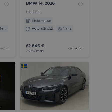
BMW i4, 2026
Hečbeks
Elektroauto
 km.
Automātiskā
1 km.
62 846 €
ms 1 d.
pirms 1 d.
717 € / mēn.