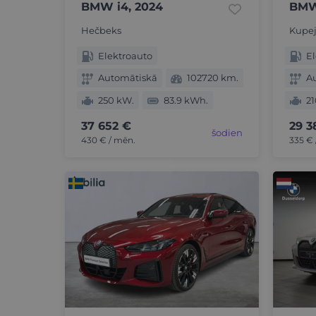
BMW i4, 2024
BMW 
Hečbeks
Kupej
Elektroauto
El
Automātiskā
102720 km.
A
250 kW.
83.9 kWh.
21
37 652 €
29 3
šodien
430 € / mēn.
335 € 