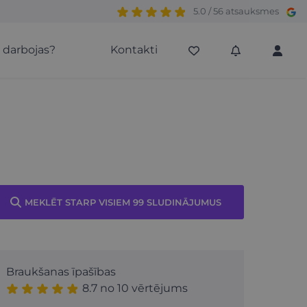
5.0 / 56 atsauksmes
s darbojas?
Kontakti
MEKLĒT STARP VISIEM 99 SLUDINĀJUMUS
Braukšanas īpašības
8.7 no 10 vērtējums