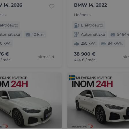
 i4, 2026
BMW i4, 2022
eks
Hečbeks
ektroauto
Elektroauto
utomātiskā
10 km.
Automātiskā
54644
50 kW.
250 kW.
84 kWh.
76 €
38 900 €
pirms 1 d.
pir
 / mēn.
444 € / mēn.