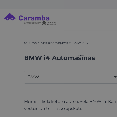
Sākums
Viss piedāvājums
BMW
i4
BMW i4 Automašīnas
BMW
Mums ir liela lietotu auto izvēle BMW i4. Kat
vēsturi un tehnisko apskati.