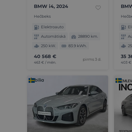
BMW i4, 2024
BMW 
Hečbeks
Hečb
Elektroauto
El
Automātiskā
28890 km.
A
250 kW.
83.9 kWh.
2
40 568 €
35 3
pirms 3 d.
463 € / mēn.
403 €