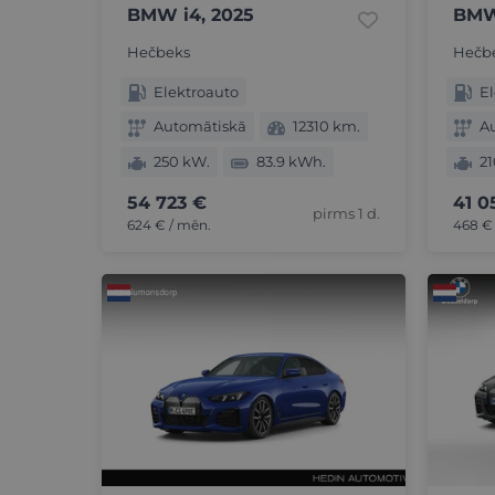
BMW i4, 2025
BMW
Hečbeks
Hečb
Elektroauto
El
Automātiskā
12310 km.
A
250 kW.
83.9 kWh.
21
54 723 €
41 0
pirms 1 d.
624 € / mēn.
468 €