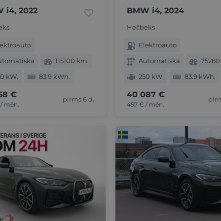
i4, 2022
BMW i4, 2024
eks
Hečbeks
ektroauto
Elektroauto
utomātiskā
115100 km.
Automātiskā
75280
50 kW.
83.9 kWh.
250 kW.
83.9 kWh.
68 €
40 087 €
pirms 6 d.
pirm
 / mēn.
457 € / mēn.