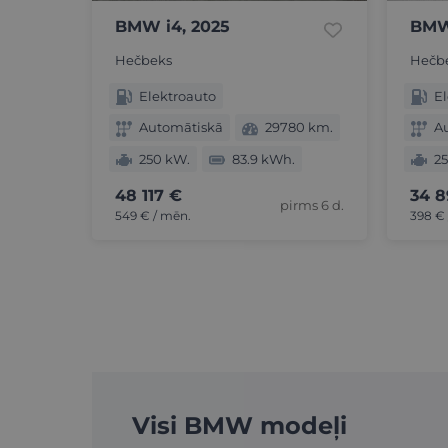
BMW i4, 2025
BMW
Hečbeks
Hečb
Elektroauto
El
Automātiskā
29780 km.
A
250 kW.
83.9 kWh.
2
48 117 €
34 8
pirms 6 d.
549 € / mēn.
398 € 
Visi BMW modeļi