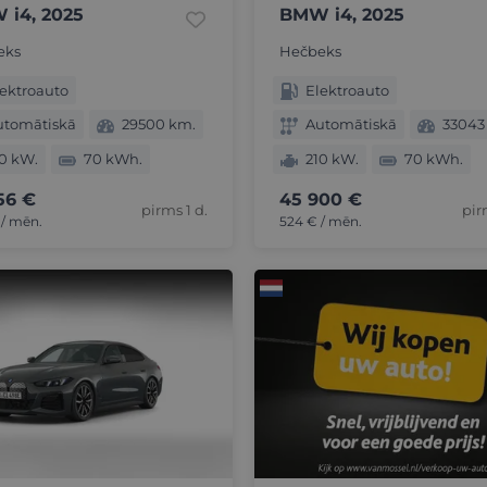
 i4, 2025
BMW i4, 2025
eks
Hečbeks
ektroauto
Elektroauto
utomātiskā
29500 km.
Automātiskā
33043
0 kW.
70 kWh.
210 kW.
70 kWh.
56 €
45 900 €
pirms 1 d.
pir
 / mēn.
524 € / mēn.