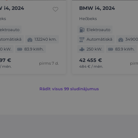
 i4, 2024
BMW i4, 2024
eks
Hečbeks
ektroauto
Elektroauto
utomātiskā
132240 km.
Automātiskā
34900
50 kW.
83.9 kWh.
250 kW.
83.9 kWh.
97 €
42 455 €
pirms 7 d.
pirm
/ mēn.
484 € / mēn.
Rādīt visus 99 sludinājumus