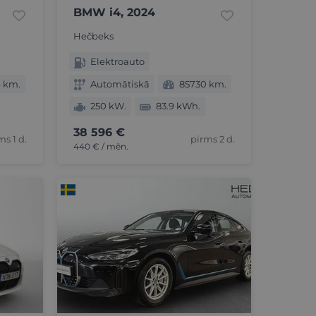
BMW i4, 2024
Hečbeks
Elektroauto
 km.
Automātiskā
85730 km.
250 kW.
83.9 kWh.
38 596 €
ms 1 d.
pirms 2 d.
440 € / mēn.