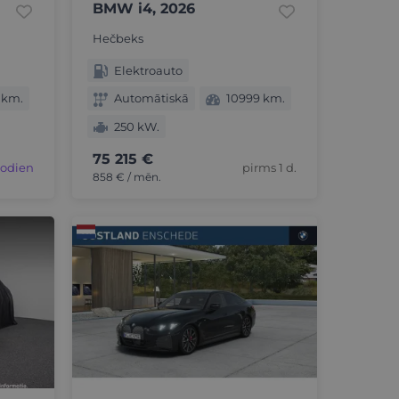
BMW i4, 2026
Hečbeks
Elektroauto
 km.
Automātiskā
10999 km.
250 kW.
75 215 €
šodien
pirms 1 d.
858 € / mēn.