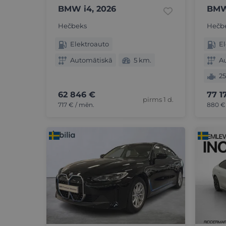
BMW i4, 2026
BMW
Hečbeks
Hečb
Elektroauto
El
Automātiskā
5 km.
A
2
62 846 €
77 1
pirms 1 d.
717 € / mēn.
880 €