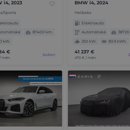
i4, 2023
BMW i4, 2024
a/Sporta
Hečbeks
ektroauto
Elektroauto
utomātiskā
87400 km.
Automātiskā
38720
0 kW.
250 kW.
83.9 kWh.
84 €
41 237 €
šodien
/ mēn.
470 € / mēn.