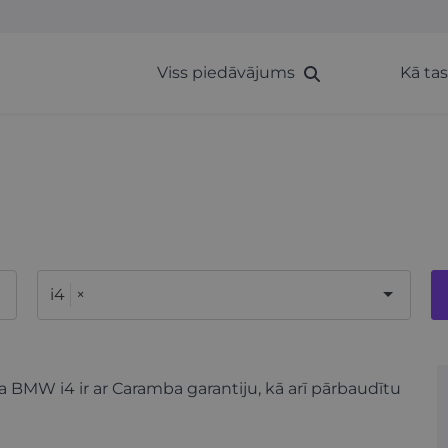
Viss piedāvājums
Kā ta
i4
×
ra BMW i4 ir ar Caramba garantiju, kā arī pārbaudītu