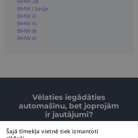
BMW Z8
BMW i Serija
BMW i3
BMW i4
BMW i8
BMW iX
Vēlaties iegādāties
automašīnu, bet joprojām
ir jautājumi?
Šajā tīmekļa vietnē tiek izmantoti
SAZINIETIES AR MUMS