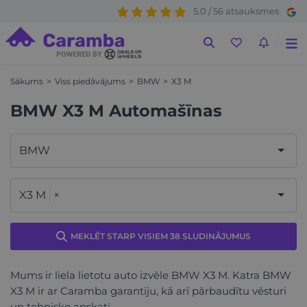
5.0 / 56 atsauksmes
Sākums
Viss piedāvājums
BMW
X3 M
BMW X3 M Automašīnas
BMW
X3 M
×
MEKLĒT STARP VISIEM 38 SLUDINĀJUMUS
Mums ir liela lietotu auto izvēle BMW X3 M. Katra BMW
X3 M ir ar Caramba garantiju, kā arī pārbaudītu vēsturi
un tehnisko apskati.