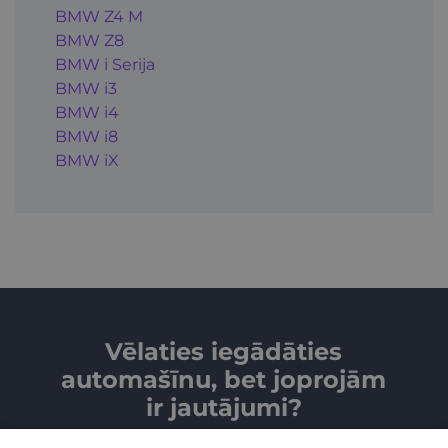
BMW Z4 M
BMW Z8
BMW i Serija
BMW i3
BMW i4
BMW i8
BMW iX
Vēlaties iegādāties
automašīnu, bet joprojām
ir jautājumi?