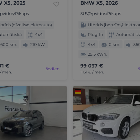
 X5, 2025
BMW X5, 2026
pvidus/Pikaps
SUV/Apvidus/Pikaps
brīds (dīzelis/elektroauto)
Hibrīds (benzīns/elektroa
utomātiskā
4x4
Plug-In
Automātis
6600 km.
210 kW.
4x4
0 km.
36
29.5 kWh.
71 €
99 037 €
šodien
/ mēn.
1 151 € / mēn.