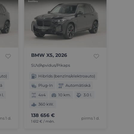
BMW X5, 2026
SUV/Apvidus/Pikaps
uto)
Hibrīds (benzīns/elektroauto)
kā
Plug-In
Automātiskā
 l.
4x4
10 km.
3.0 l.
360 kW.
138 656 €
ms 1 d.
pirms 1 d.
1 612 € / mēn.