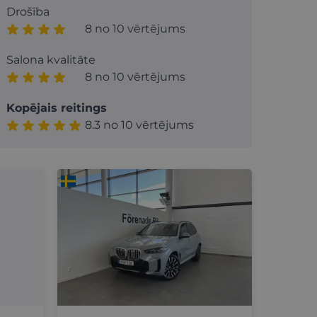
Drošība
8 no 10 vērtējums
Salona kvalitāte
8 no 10 vērtējums
Kopējais reitings
8.3 no 10 vērtējums