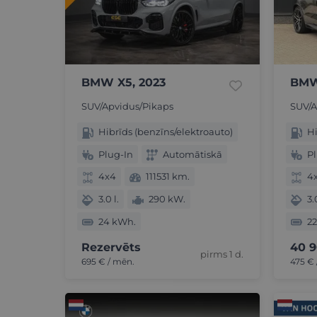
BMW X5, 2023
BMW
SUV/Apvidus/Pikaps
SUV/A
Hibrīds (benzīns/elektroauto)
Hi
Plug-In
Automātiskā
Pl
4x4
111531 km.
4
3.0 l.
290 kW.
3.
24 kWh.
2
Rezervēts
40 
pirms 1 d.
695 € / mēn.
475 € 