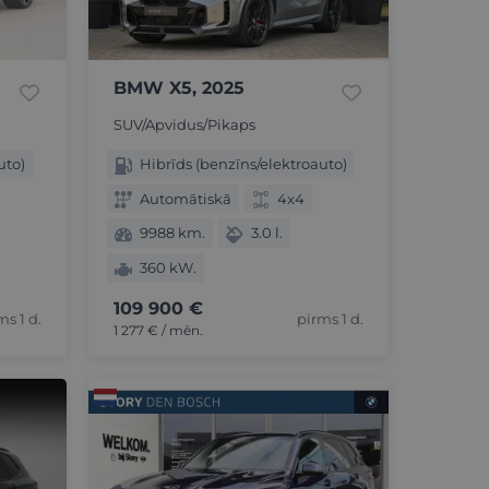
BMW X5, 2025
SUV/Apvidus/Pikaps
uto)
Hibrīds (benzīns/elektroauto)
Automātiskā
4x4
9988 km.
3.0 l.
360 kW.
109 900 €
ms 1 d.
pirms 1 d.
1 277 € / mēn.