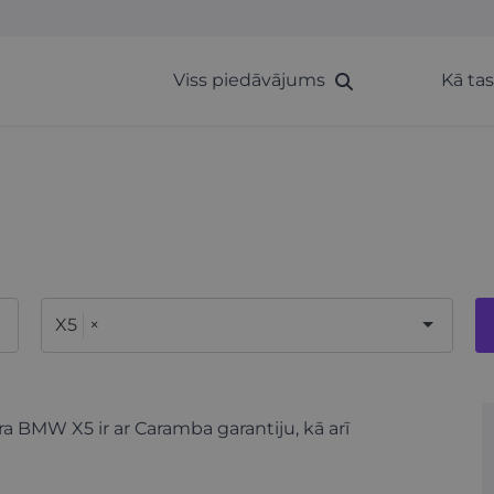
Viss piedāvājums
Kā ta
X5
×
ra BMW X5 ir ar Caramba garantiju, kā arī