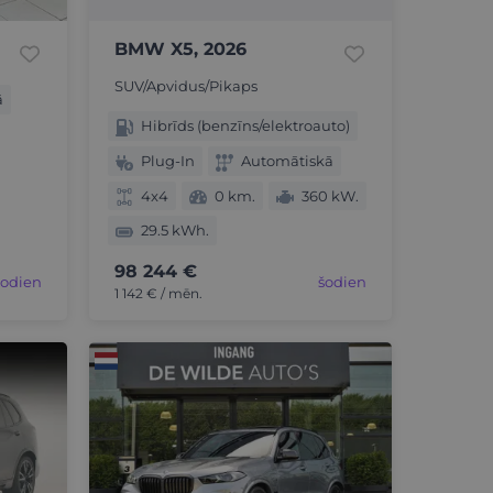
BMW X5, 2026
SUV/Apvidus/Pikaps
ā
Hibrīds (benzīns/elektroauto)
Plug-In
Automātiskā
4x4
0 km.
360 kW.
29.5 kWh.
98 244 €
šodien
šodien
1 142 € / mēn.