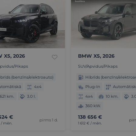
 X5, 2026
BMW X5, 2026
pvidus/Pikaps
SUV/Apvidus/Pikaps
brīds (benzīns/elektroauto)
Hibrīds (benzīns/elektroa
utomātiskā
4x4
Plug-In
Automātis
621 km.
3.0 l.
4x4
10 km.
3.0
360 kW.
524 €
138 656 €
pirms 1 d.
pir
€ / mēn.
1 612 € / mēn.