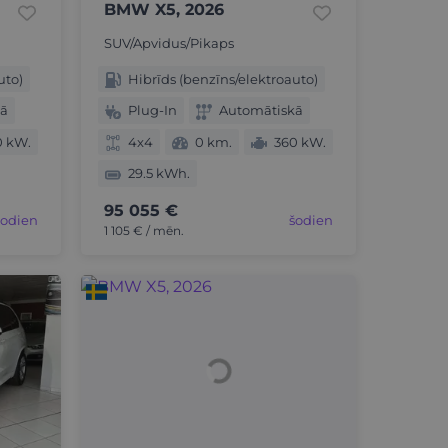
BMW X5, 2026
SUV/Apvidus/Pikaps
uto)
Hibrīds (benzīns/elektroauto)
kā
Plug-In
Automātiskā
0 kW.
4x4
0 km.
360 kW.
29.5 kWh.
95 055 €
šodien
šodien
1 105 € / mēn.