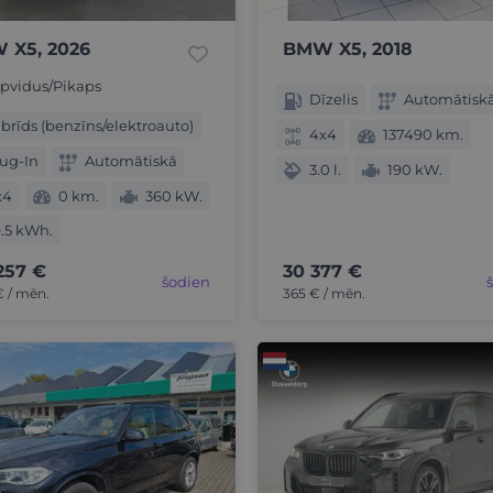
 X5, 2026
BMW X5, 2018
pvidus/Pikaps
Dīzelis
Automātisk
brīds (benzīns/elektroauto)
4x4
137490 km.
ug-In
Automātiskā
3.0 l.
190 kW.
x4
0 km.
360 kW.
.5 kWh.
257 €
30 377 €
šodien
€ / mēn.
365 € / mēn.