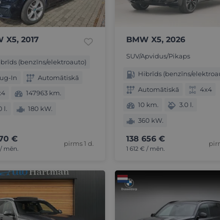
 X5, 2017
BMW X5, 2026
SUV/Apvidus/Pikaps
brīds (benzīns/elektroauto)
Hibrīds (benzīns/elektroa
ug-In
Automātiskā
Automātiskā
4x4
x4
147963 km.
10 km.
3.0 l.
0 l.
180 kW.
360 kW.
70 €
138 656 €
pirms 1 d.
pir
/ mēn.
1 612 € / mēn.