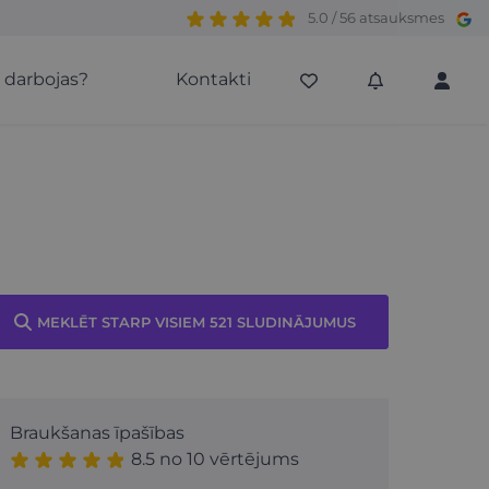
5.0 / 56 atsauksmes
s darbojas?
Kontakti
MEKLĒT STARP VISIEM 521 SLUDINĀJUMUS
Braukšanas īpašības
8.5 no 10 vērtējums