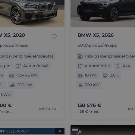
 X5, 2020
BMW X5, 2026
pvidus/Pikaps
SUV/Apvidus/Pikaps
brīds (benzīns/elektroauto)
Hibrīds (benzīns/elektroa
ug-In
Automātiskā
Automātiskā
4x4
x4
175446 km.
10 km.
3.0 l.
0 l.
290 kW.
360 kW.
2 kWh.
900 €
138 576 €
pirms 1 d.
pir
/ mēn.
1 611 € / mēn.