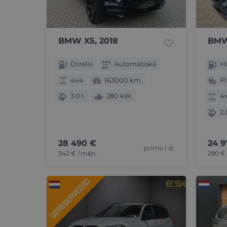
BMW X5, 2018
BMW
Dīzelis
Automātiskā
Hi
4x4
163000 km.
Pl
3.0 l.
280 kW.
4
2.
28 490 €
24 9
pirms 1 d.
342 € / mēn.
290 € 