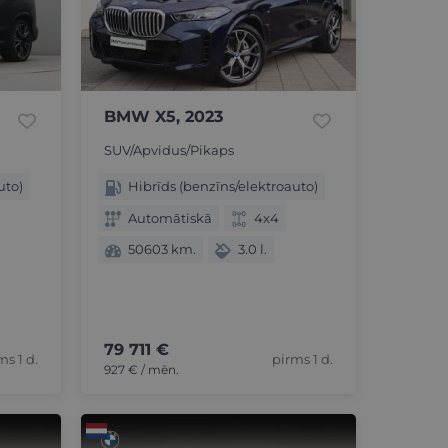
BMW X5, 2023
SUV/Apvidus/Pikaps
uto)
Hibrīds (benzīns/elektroauto)
Automātiskā
4x4
50603 km.
3.0 l.
79 711 €
ms 1 d.
pirms 1 d.
927 € / mēn.