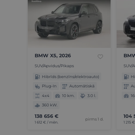
BMW X5, 2026
BMW
SUV/Apvidus/Pikaps
SUV/A
Hibrīds (benzīns/elektroauto)
Hi
Plug-In
Automātiskā
A
4x4
10 km.
3.0 l.
16
360 kW.
138 656 €
104 
pirms 1 d.
1 612 € / mēn.
1 215 