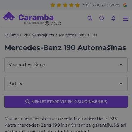
5.0 / 56 atsauksmes
Sākums
Viss piedāvājums
Mercedes-Benz
190
Mercedes-Benz 190 Automašīnas
Mercedes-Benz
190
×
MEKLĒT STARP VISIEM 0 SLUDINĀJUMUS
Mums ir liela lietotu auto izvēle Mercedes-Benz 190.
Katra Mercedes-Benz 190 ir ar Caramba garantiju, kā arī
pārbaudītu vēsturi un tehnisko apskati.