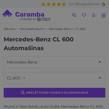
5.0 / 56 atsauksmes
Sākums
Viss piedāvājums
Mercedes-Benz
CL 600
Mercedes-Benz CL 600
Automašīnas
Mercedes-Benz
CL 600
×
MEKLĒT STARP VISIEM 0 SLUDINĀJUMUS
Mums ir liela lietotu auto izvēle Mercedes-Benz CL 600.