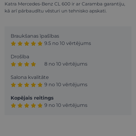
Katra Mercedes-Benz CL 600 ir ar Caramba garantiju,
kā arī pārbaudītu vēsturi un tehnisko apskati.
Braukšanas īpašības
9.5 no 10 vērtējums
Drošība
8 no 10 vērtējums
Salona kvalitāte
9 no 10 vērtējums
Kopējais reitings
9 no 10 vērtējums