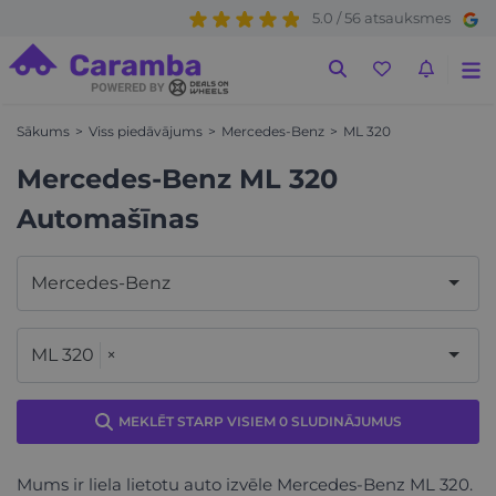
5.0 / 56 atsauksmes
Sākums
Viss piedāvājums
Mercedes-Benz
ML 320
Mercedes-Benz ML 320
Automašīnas
Mercedes-Benz
ML 320
×
MEKLĒT STARP VISIEM 0 SLUDINĀJUMUS
Mums ir liela lietotu auto izvēle Mercedes-Benz ML 320.