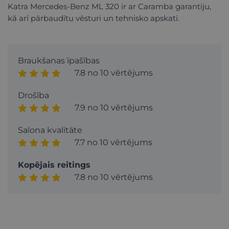
Katra Mercedes-Benz ML 320 ir ar Caramba garantiju,
kā arī pārbaudītu vēsturi un tehnisko apskati.
Braukšanas īpašības
7.8 no 10 vērtējums
Drošība
7.9 no 10 vērtējums
Salona kvalitāte
7.7 no 10 vērtējums
Kopējais reitings
7.8 no 10 vērtējums