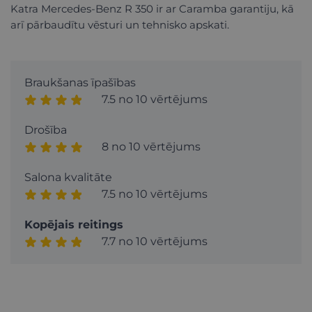
Katra Mercedes-Benz R 350 ir ar Caramba garantiju, kā
arī pārbaudītu vēsturi un tehnisko apskati.
Braukšanas īpašības
7.5 no 10 vērtējums
Drošība
8 no 10 vērtējums
Salona kvalitāte
7.5 no 10 vērtējums
Kopējais reitings
7.7 no 10 vērtējums