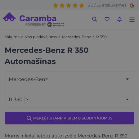
5.0 / 56 atsauksmes
Sākums
Viss piedāvājums
Mercedes-Benz
R 350
Mercedes-Benz R 350
Automašīnas
Mercedes-Benz
R 350
×
MEKLĒT STARP VISIEM 0 SLUDINĀJUMUS
Mums ir liela lietotu auto izvēle Mercedes-Benz R 350.