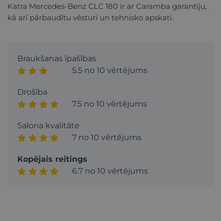
Katra Mercedes-Benz CLC 180 ir ar Caramba garantiju,
kā arī pārbaudītu vēsturi un tehnisko apskati.
Braukšanas īpašības
5.5 no 10 vērtējums
Drošība
7.5 no 10 vērtējums
Salona kvalitāte
7 no 10 vērtējums
Kopējais reitings
6.7 no 10 vērtējums