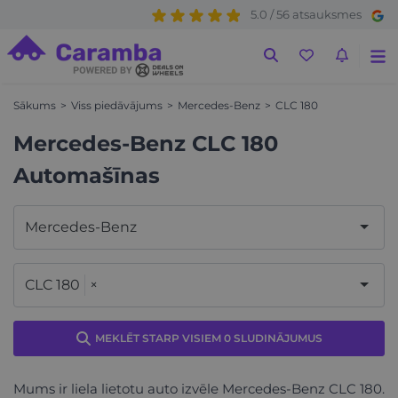
5.0 / 56 atsauksmes
Sākums
Viss piedāvājums
Mercedes-Benz
CLC 180
Mercedes-Benz CLC 180
Automašīnas
Mercedes-Benz
CLC 180
×
MEKLĒT STARP VISIEM 0 SLUDINĀJUMUS
Mums ir liela lietotu auto izvēle Mercedes-Benz CLC 180.