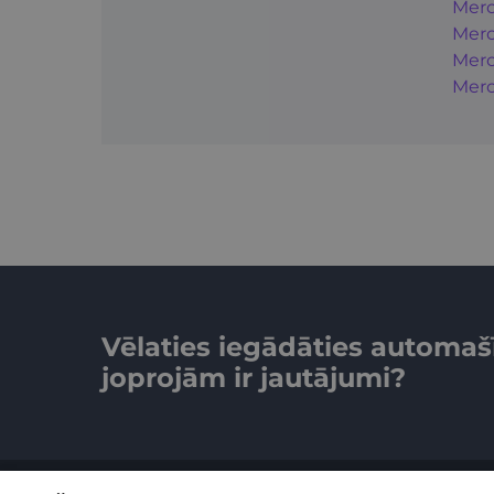
Merc
Merc
Merc
Merc
Vēlaties iegādāties automaš
joprojām ir jautājumi?