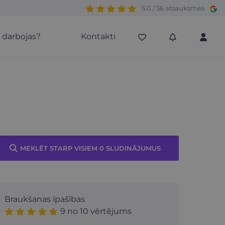
5.0 / 56 atsauksmes
s darbojas?
Kontakti
MEKLĒT STARP VISIEM 0 SLUDINĀJUMUS
Braukšanas īpašības
9 no 10 vērtējums