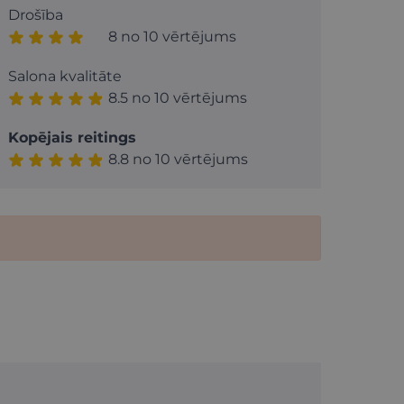
Drošība
8 no 10 vērtējums
Salona kvalitāte
8.5 no 10 vērtējums
Kopējais reitings
8.8 no 10 vērtējums