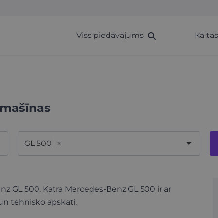
Viss piedāvājums
Kā ta
omašīnas
GL 500
×
enz GL 500. Katra Mercedes-Benz GL 500 ir ar
un tehnisko apskati.