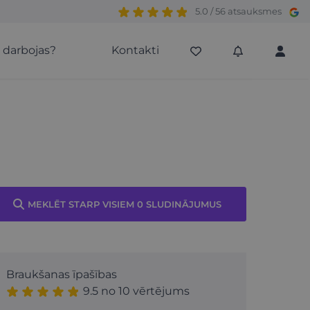
5.0 / 56 atsauksmes
s darbojas?
Kontakti
MEKLĒT STARP VISIEM 0 SLUDINĀJUMUS
Braukšanas īpašības
9.5 no 10 vērtējums