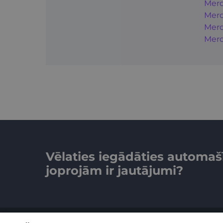
Merc
Merc
Merc
Merc
Vēlaties iegādāties automaš
joprojām ir jautājumi?