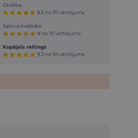
Drošība
8.5 no 10 vērtējums
Salona kvalitāte
9 no 10 vērtējums
Kopējais reitings
9.3 no 10 vērtējums