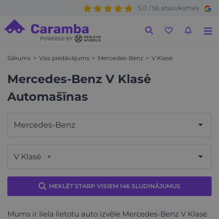
5.0 / 56 atsauksmes
Sākums
Viss piedāvājums
Mercedes-Benz
V Klasė
Mercedes-Benz V Klasė
Automašīnas
Mercedes-Benz
V Klasė
×
MEKLĒT STARP VISIEM 146 SLUDINĀJUMUS
Mums ir liela lietotu auto izvēle Mercedes-Benz V Klasė.