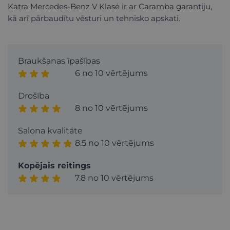
Katra Mercedes-Benz V Klasė ir ar Caramba garantiju,
kā arī pārbaudītu vēsturi un tehnisko apskati.
Braukšanas īpašības
6 no 10 vērtējums
Drošība
8 no 10 vērtējums
Salona kvalitāte
8.5 no 10 vērtējums
Kopējais reitings
7.8 no 10 vērtējums