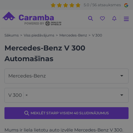
5.0 / 56 atsauksmes
Sākums
Viss piedāvājums
Mercedes-Benz
V 300
Mercedes-Benz V 300
Automašīnas
Mercedes-Benz
V 300
×
MEKLĒT STARP VISIEM 40 SLUDINĀJUMUS
Mums ir liela lietotu auto izvēle Mercedes-Benz V 300.