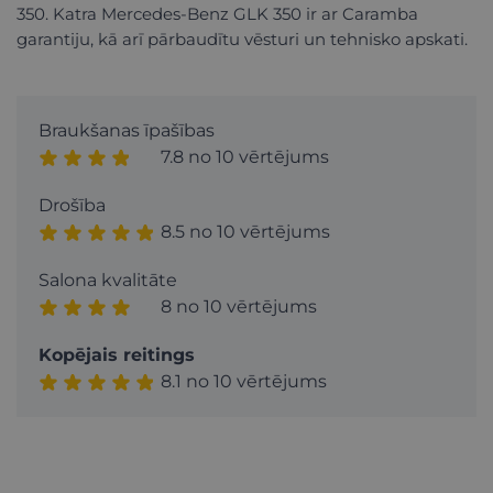
350. Katra Mercedes-Benz GLK 350 ir ar Caramba
garantiju, kā arī pārbaudītu vēsturi un tehnisko apskati.
Braukšanas īpašības
7.8 no 10 vērtējums
Drošība
8.5 no 10 vērtējums
Salona kvalitāte
8 no 10 vērtējums
Kopējais reitings
8.1 no 10 vērtējums