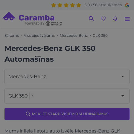
5.0 / 56 atsauksmes
Sākums
Viss piedāvājums
Mercedes-Benz
GLK 350
Mercedes-Benz GLK 350
Automašīnas
Mercedes-Benz
GLK 350
×
MEKLĒT STARP VISIEM 0 SLUDINĀJUMUS
Mums ir liela lietotu auto izvēle Mercedes-Benz GLK