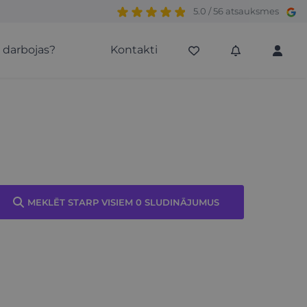
5.0 / 56 atsauksmes
s darbojas?
Kontakti
MEKLĒT STARP VISIEM 0 SLUDINĀJUMUS