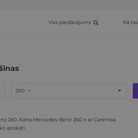
Viss piedāvājums
Kā ta
šīnas
260
×
Benz 260. Katra Mercedes-Benz 260 ir ar Caramba
ko apskati.