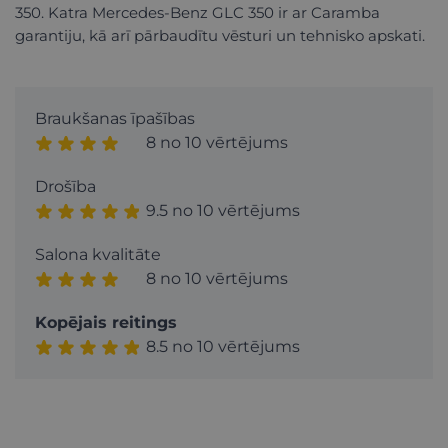
350. Katra Mercedes-Benz GLC 350 ir ar Caramba
garantiju, kā arī pārbaudītu vēsturi un tehnisko apskati.
Braukšanas īpašības
8 no 10 vērtējums
Drošība
9.5 no 10 vērtējums
Salona kvalitāte
8 no 10 vērtējums
Kopējais reitings
8.5 no 10 vērtējums