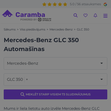
5.0 / 56 atsauksmes
Sākums
Viss piedāvājums
Mercedes-Benz
GLC 350
Mercedes-Benz GLC 350
Automašīnas
Mercedes-Benz
GLC 350
×
MEKLĒT STARP VISIEM 73 SLUDINĀJUMUS
Mums ir liela lietotu auto izvēle Mercedes-Benz GLC