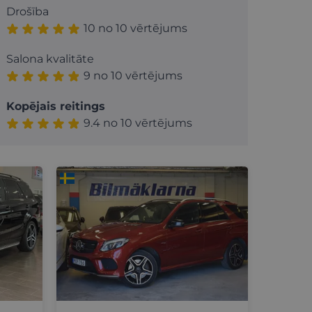
Drošība
10 no 10 vērtējums
Salona kvalitāte
9 no 10 vērtējums
Kopējais reitings
9.4 no 10 vērtējums