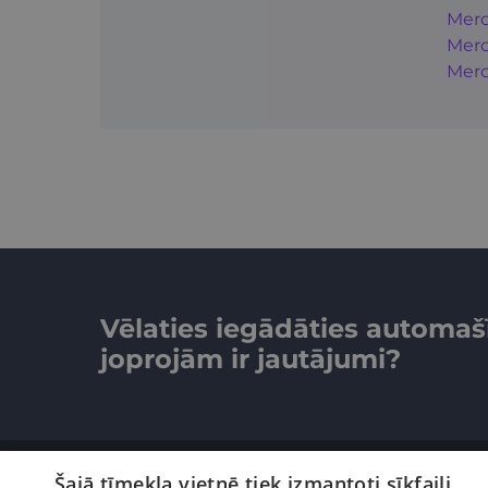
Merc
Merc
Merc
Vēlaties iegādāties automaš
joprojām ir jautājumi?
Šajā tīmekļa vietnē tiek izmantoti sīkfaili