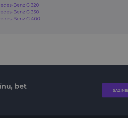
edes-Benz G 320
edes-Benz G 350
edes-Benz G 400
īnu, bet
SAZINI