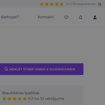
5.0 / 56 atsauksmes
s darbojas?
Kontakti
MEKLĒT STARP VISIEM 4 SLUDINĀJUMUS
Braukšanas īpašības
9.2 no 10 vērtējums