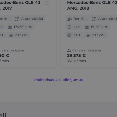
cedes-Benz GLE 43
Mercedes-Benz GLE 4
 2017
AMG, 2018
enzīns
Automātiskā
Benzīns
Automātis
x4
174631 km.
4x4
191551 km.
0 l.
287 kW.
3.0 l.
287 kW.
a ir mainījusies
Cena ir mainījusies
90 €
29 375 €
/ mēn.
352 € / mēn.
Rādīt visus 4 sludinājumus
ļi