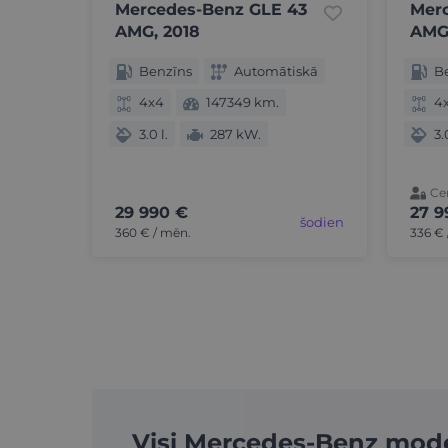
Mercedes-Benz GLE 43
Mer
AMG, 2018
AMG,
Benzīns
Automātiskā
B
4x4
147349 km.
4
3.0 l.
287 kW.
3.
Cen
29 990 €
27 9
šodien
360 € / mēn.
336 € 
Visi Mercedes-Benz mode