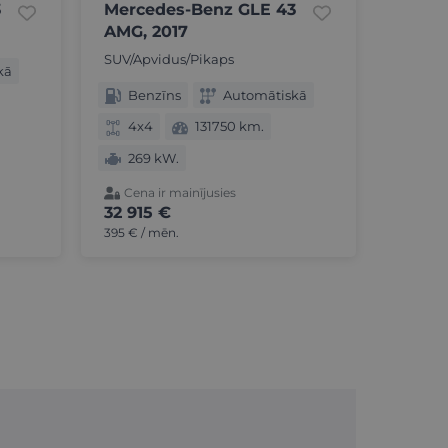
3
Mercedes-Benz GLE 43
AMG, 2017
SUV/Apvidus/Pikaps
kā
Benzīns
Automātiskā
4x4
131750 km.
269 kW.
Cena ir mainījusies
32 915 €
395 € / mēn.