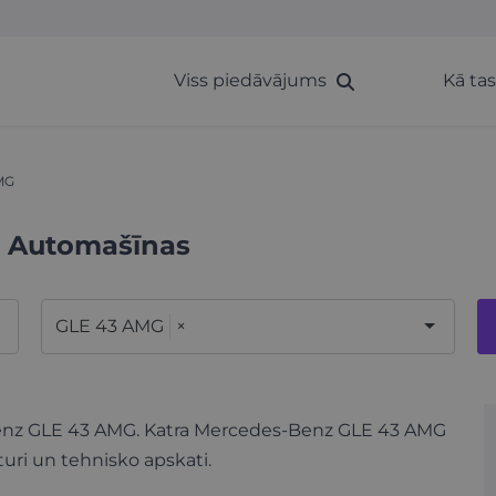
Viss piedāvājums
Kā ta
MG
 Automašīnas
GLE 43 AMG
×
-Benz GLE 43 AMG. Katra Mercedes-Benz GLE 43 AMG
turi un tehnisko apskati.