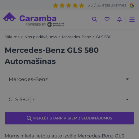
5.0 / 56 atsauksmes
Sākums
Viss piedāvājums
Mercedes-Benz
GLS 580
Mercedes-Benz GLS 580
Automašīnas
Mercedes-Benz
GLS 580
×
MEKLĒT STARP VISIEM 3 SLUDINĀJUMUS
Mums ir liela lietotu auto izvēle Mercedes-Benz GLS