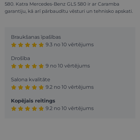
580. Katra Mercedes-Benz GLS 580 ir ar Caramba
garantiju, kā arī pārbaudītu vēsturi un tehnisko apskati.
Braukšanas īpašības
9.3 no 10 vērtējums
Drošība
9 no 10 vērtējums
Salona kvalitāte
9.2 no 10 vērtējums
Kopējais reitings
9.2 no 10 vērtējums