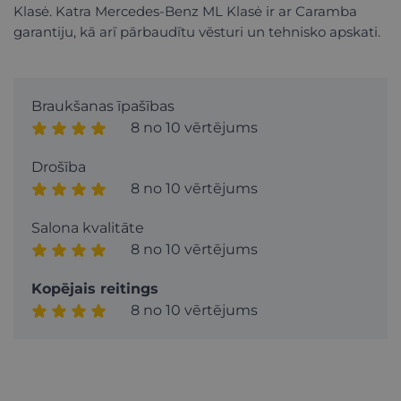
Klasė. Katra Mercedes-Benz ML Klasė ir ar Caramba
garantiju, kā arī pārbaudītu vēsturi un tehnisko apskati.
Braukšanas īpašības
8 no 10 vērtējums
Drošība
8 no 10 vērtējums
Salona kvalitāte
8 no 10 vērtējums
Kopējais reitings
8 no 10 vērtējums