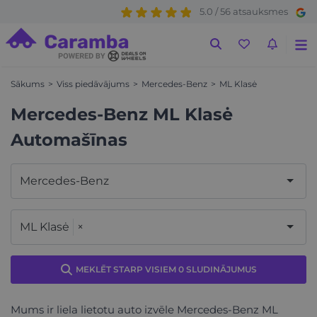
5.0 / 56 atsauksmes
Sākums
Viss piedāvājums
Mercedes-Benz
ML Klasė
Mercedes-Benz ML Klasė
Automašīnas
Mercedes-Benz
ML Klasė
×
MEKLĒT STARP VISIEM 0 SLUDINĀJUMUS
Mums ir liela lietotu auto izvēle Mercedes-Benz ML