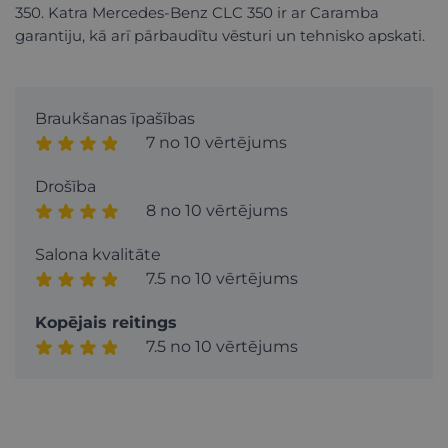
350. Katra Mercedes-Benz CLC 350 ir ar Caramba
garantiju, kā arī pārbaudītu vēsturi un tehnisko apskati.
Braukšanas īpašības
7 no 10 vērtējums
Drošība
8 no 10 vērtējums
Salona kvalitāte
7.5 no 10 vērtējums
Kopējais reitings
7.5 no 10 vērtējums