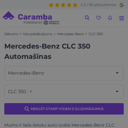
5.0 / 56 atsauksmes
Sākums
Viss piedāvājums
Mercedes-Benz
CLC 350
Mercedes-Benz CLC 350
Automašīnas
Mercedes-Benz
CLC 350
×
MEKLĒT STARP VISIEM 0 SLUDINĀJUMUS
Mums ir liela lietotu auto izvēle Mercedes-Benz CLC