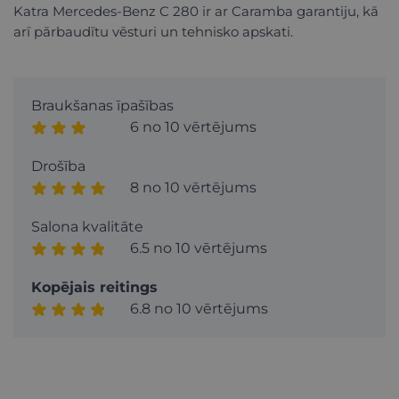
Katra Mercedes-Benz C 280 ir ar Caramba garantiju, kā
arī pārbaudītu vēsturi un tehnisko apskati.
Braukšanas īpašības
6 no 10 vērtējums
Drošība
8 no 10 vērtējums
Salona kvalitāte
6.5 no 10 vērtējums
Kopējais reitings
6.8 no 10 vērtējums