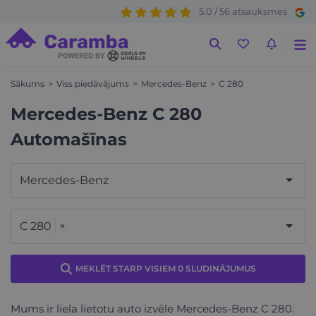
5.0 / 56 atsauksmes
Sākums
Viss piedāvājums
Mercedes-Benz
C 280
Mercedes-Benz C 280
Automašīnas
Mercedes-Benz
C 280
×
MEKLĒT STARP VISIEM 0 SLUDINĀJUMUS
Mums ir liela lietotu auto izvēle Mercedes-Benz C 280.