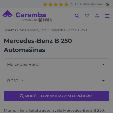
5.0 / 56 atsauksmes
Sākums
Viss piedāvājums
Mercedes-Benz
B 250
Mercedes-Benz B 250
Automašīnas
Mercedes-Benz
B 250
×
MEKLĒT STARP VISIEM 229 SLUDINĀJUMUS
Mums ir liela lietotu auto izvēle Mercedes-Benz B 250.