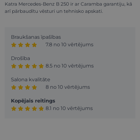
Katra Mercedes-Benz B 250 ir ar Caramba garantiju, kā
arī pārbaudītu vēsturi un tehnisko apskati.
Braukšanas īpašības
7.8 no 10 vērtējums
Drošība
8.5 no 10 vērtējums
Salona kvalitāte
8 no 10 vērtējums
Kopējais reitings
8.1 no 10 vērtējums