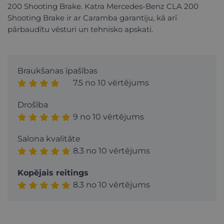
200 Shooting Brake. Katra Mercedes-Benz CLA 200
Shooting Brake ir ar Caramba garantiju, kā arī
pārbaudītu vēsturi un tehnisko apskati.
Braukšanas īpašības
7.5 no 10 vērtējums
Drošība
9 no 10 vērtējums
Salona kvalitāte
8.3 no 10 vērtējums
Kopējais reitings
8.3 no 10 vērtējums