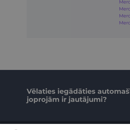
Merc
Merc
Merc
Merc
Vēlaties iegādāties automaš
joprojām ir jautājumi?