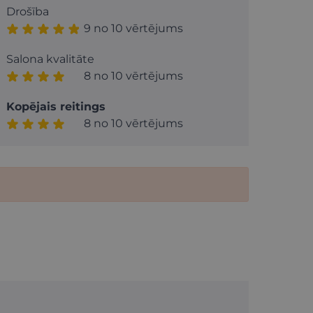
Drošība
9 no 10 vērtējums
Salona kvalitāte
8 no 10 vērtējums
Kopējais reitings
8 no 10 vērtējums